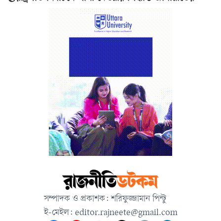
সম্পাদক ও প্রকাশক: শরিফুজ্জামান পিন্টু
ই-মেইল:
editor.rajneete@gmail.com