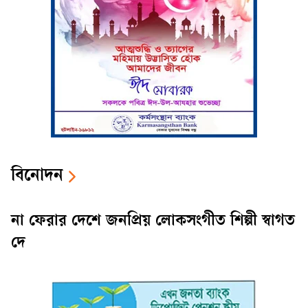
বিনোদন
না ফেরার দেশে জনপ্রিয় লোকসংগীত শিল্পী স্বাগত
দে