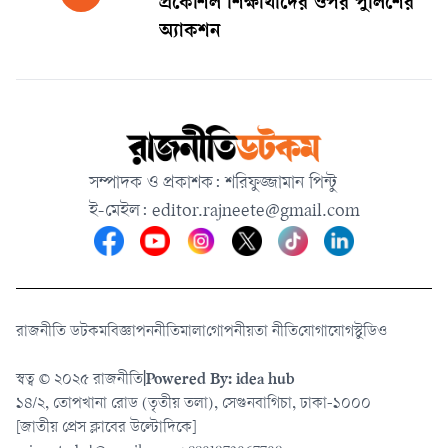
প্রকৌশল শিক্ষার্থীদের ওপর পুলিশের
অ‍্যাকশন
সম্পাদক ও প্রকাশক: শরিফুজ্জামান পিন্টু
ই-মেইল:
editor.rajneete@gmail.com
রাজনীতি ডটকম
বিজ্ঞাপন
নীতিমালা
গোপনীয়তা নীতি
যোগাযোগ
স্টুডিও
স্বত্ব © ২০২৫ রাজনীতি
|
Powered By: idea hub
১৪/২, তোপখানা রোড (তৃতীয় তলা), সেগুনবাগিচা, ঢাকা-১০০০
[জাতীয় প্রেস ক্লাবের উল্টোদিকে]