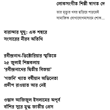
লোকসংগীত শিল্পী স্বাগত দে
তার মৃত্যুর খবর ছড়িয়ে পড়তেই
সামাজিক যোগাযোগমাধ্যমে শোক
প্রকাশ করেছেন সহশিল্পী,
অভিনয়শিল্পী ও দেশ-বিদেশের
বারান্দার ঘুঘু: এক শহুরে
অসংখ্য ভক্ত-অনুরাগী। স্বাগত দের
সংসারের নীরব অতিথি
প্রয়াণে বাংলা লোকসংগীত অঙ্গনে
এক অপূরণীয় শূন্যতার সৃষ্টি হলো
বলে মন্তব্য করেছেন দেশের বিশিষ্ট
রবীন্দ্রনাথ-ভিক্টোরিয়ার স্মৃতিতে
শিল্পী ও সংস্কৃতিজনেরা।
২৫ জুলাই শিল্পকলায়
‘রবীন্দ্রনাথের দ্বিতীয় বিজয়া’
'গজনি' খ্যাত বর্ষীয়ান অভিনেতা
প্রদীপ রাওয়াত আর নেই
ওস্তাদ আজিজুল ইসলামের অপূর্ব
বাঁশির সুরে মুগ্ধ জাতীয় প্রেস