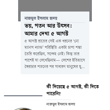
নাজমুল ইসলাম হৃদয়
ভয়, পতন আর উৎসব:
আমার দেখা ৫ আগস্ট
৫ আগস্ট রাতের সেই এক ধরনের ‘নো
ম্যানস ল্যান্ড’ পরিস্থিতি একটা চাপা শঙ্কা
তৈরি করেছিল, সন্দেহ নেই। কিন্তু তার
পাশেই যা দেখেছিলাম— দেশের ইতিহাসে
স্বৈরাচার পতনের পর সাধারণ মানুষের মুখে
ফুটে ওঠা সেই অবর্ণনীয় আনন্দ— তা ছিল
সম্পূর্ণ খাঁটি, সম্পূর্ণ অকৃত্রিম।
কী দিয়েছে ৫ আগস্ট, কী দিতে
পারেনি?
নাজমুল ইসলাম হৃদয়