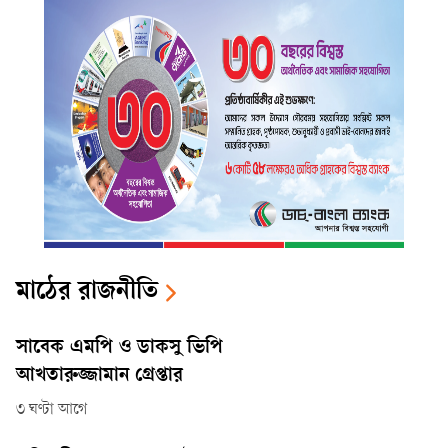
মাঠের রাজনীতি
সাবেক এমপি ও ডাকসু ভিপি
আখতারুজ্জামান গ্রেপ্তার
৩ ঘণ্টা আগে