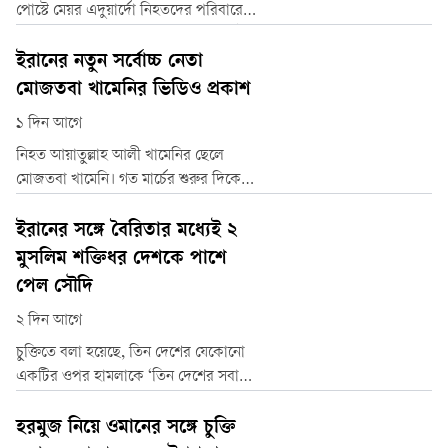
বিমান
পোস্টে মেয়র এদুয়ার্দো নিহতদের পরিবারের
প্রতি গভীর সমবেদনা প্রকাশ করেন। একই
সঙ্গে তিনি জানান, ঘটনার পরপরই তিনি
ইরানের নতুন সর্বোচ্চ নেতা
ব্রাজিলের ন্যাশনাল সিভিল এভিয়েশন
মোজতবা খামেনির ভিডিও প্রকাশ
এজেন্সির (এএনএসি) সঙ্গে যোগাযোগ
১ দিন আগে
করেছেন এবং আকাশে চলাচলকারী সকল
হেলিকপ্টারের ওপর নজরদারি বাড়িয়ে
নিহত আয়াতুল্লাহ আলী খামেনির ছেলে
যাত্রীদের সুরক্ষা নিশ্চিত কর
মোজতবা খামেনি। গত মার্চের শুরুর দিকে
দেশটির নীতি-নির্ধারণী পরিষদ 'অ্যাসেম্বলি
অব এক্সপার্টস' তাঁকে ইরানের নতুন সর্বোচ্চ
ইরানের সঙ্গে বৈরিতার মধ্যেই ২
নেতা হিসেবে নির্বাচিত করে।
মুসলিম শক্তিধর দেশকে পাশে
পেল সৌদি
২ দিন আগে
চুক্তিতে বলা হয়েছে, তিন দেশের যেকোনো
একটির ওপর হামলাকে ‘তিন দেশের সবার
ওপর হামলা’ হিসেবে বিবেচনা করা হবে।
তিন দেশের প্রকাশিত এক যৌথ বিবৃতিতে
হরমুজ নিয়ে ওমানের সঙ্গে চুক্তি