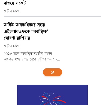
অভিবাসীবাহী একটি নৌকার সন্ধান পায়।
বাড়ছে সংকট
খবর পেয়ে গ্রিক কোস্ট গার্ড ও স্থানীয় একটি
৩ দিন আগে
মাছ ধরার ট্রলার যৌথ অভিযান চালিয়ে
মার্কিন মানবাধিকার সংস্থা
এইচআরএফকে ‘অবাঞ্ছিত’
ঘোষণা রাশিয়ার
৩ দিন আগে
২০১৫ সালে ‘অবাঞ্ছিত সংগঠন’ আইন
কার্যকর হওয়ার পর থেকে রাশিয়া শত শত
বিদেশি সংস্থাকে কালো তালিকাভুক্ত করেছে।
এই তালিকায় রয়েছে অ্যামনেস্টি
ইন্টারন্যাশনাল, হিউম্যান রাইটস ওয়াচ,
বিভিন্ন স্বাধীন সংবাদমাধ্যম এবং যুক্তরাষ্ট্রের
ইয়েল ও স্ট্যানফোর্ড বিশ্ববিদ্যালয়ের মতো
শিক্ষাপ্রতিষ্ঠানও।