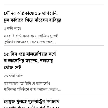
সৌদির অগ্নিকাণ্ডে ১৬ প্রাণহানি,
চুল কাটাতে গিয়ে বাঁচলেন হাবিবুর
৫ ঘণ্টা আগে
সরকারি বার্তা সংস্থা বাসস জানিয়েছে, ওই
দুর্ঘটনায় নিহতদের মরদেহ দ্রুত দেশে
ফিরিয়ে এনে পরিবারের কাছে হস্তান্তর ও
ক্ষতিপূরণ নিশ্চিত করতে সংশ্লিষ্টদের নির্দেশ
১৫ দিন ধরে মালয়েশিয়ার মর্গে
দিয়েছে প্রবাসী কল্যাণ মন্ত্রণালয়।
বাংলাদেশির মরদেহ, স্বজনের
খোঁজ নেই
২০ ঘণ্টা আগে
কুয়ালালামপুরে তিনি যে বাংলাদেশি
মালিকের প্রতিষ্ঠানে কাজ করতেন, তারাও
হন্যে হয়ে চেষ্টা করছেন কুয়ালালামপুর কিংবা
বাংলাদেশের কোথাও তার কোনো স্বজনকে
হরমুজ খুলতে যুক্তরাষ্ট্রের 'আচরণ
খুঁজে পাওয়া যায় কি না। তাতেও লাভ হয়নি।