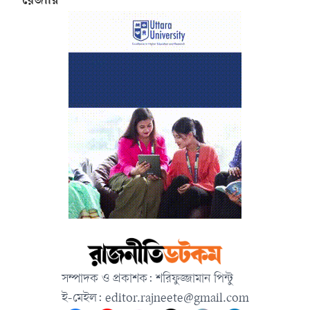
রেজায়ি
সম্পাদক ও প্রকাশক: শরিফুজ্জামান পিন্টু
ই-মেইল:
editor.rajneete@gmail.com