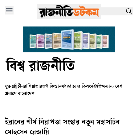
বিশ্ব রাজনীতি
যুক্তরাষ্ট্র
চীন
রাশিয়া
ভারত
পাকিস্তান
মধ্যপ্রাচ্য
জাতিসংঘ
ইইউ
অন্যান্য দেশ
প্রবাসে বাংলাদেশ
ইরানের শীর্ষ নিরাপত্তা সংস্থার নতুন মহাসচিব
মোহসেন রেজায়ি