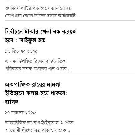
ওয়ার্কার্স পার্টির পক্ষ থেকে জানানো হয়,
তোপখানা রোডে তাদের দলীয় কার্যালয়টি
অবৈধ দখলে থাকায় তারা নির্বাচনি কার্যক্রম
পরিচালনা করতে পারছেন না, যা একটি সুষ্ঠু
নির্বাচনে টাকার খেলা বন্ধ করতে
নির্বাচনের অন্তরায়।
হবে : সাইফুল হক
১০ ডিসেম্বর ২০২৫
এ সময় উপস্থিত ছিলেন রাজনৈতিক
পরিষদের সদস্য আকবর খান ও মীর
মোফাজ্জল হোসেন মোশতাক, কেন্দ্রীয়
কমিটির সদস্য সাইফুল ইসলাম ও সিকদার
একপাক্ষিক রায়ের মামলা
হারুন মাহমুদ, সংগঠক মোহাম্মদ সালাউদ্দিন,
ইতিহাসে কলঙ্ক হয়ে থাকবে:
যুবরান আলী জুয়েল, স্বাধীন মিয়া ও আরিফুল
জাসদ
ইসলাম আরিফ।
১৭ নভেম্বর ২০২৫
আন্তর্জাতিক অপরাধ ট্রাইব্যুনাল-১ থেকে
আওয়ামী লীগের সভাপতি ও সাবেক
প্রধানমন্ত্রী শেখ হাসিনা এবং তার মন্ত্রিসভার