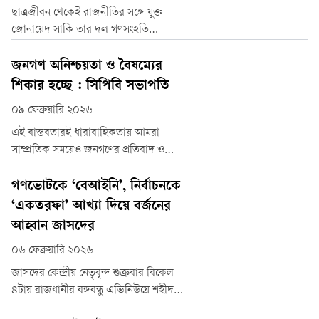
ছাত্রজীবন থেকেই রাজনীতির সঙ্গে যুক্ত
জোনায়েদ সাকি তার দল গণসংহতি
আন্দোলনের অন্যতম প্রতিষ্ঠাতা। ২০১৫
সালে ঢাকা উত্তর সিটি করপোরেশনের মেয়র
জনগণ অনিশ্চয়তা ও বৈষম্যের
নির্বাচনে অংশ নিয়েছিলেন তিনি। জনসম্পৃক্ত
শিকার হচ্ছে : সিপিবি সভাপতি
কর্মসূচি আর ব্যতিক্রমধর্মী প্রচারের মাধ্যমে
০৯ ফেব্রুয়ারি ২০২৬
ভোটারদের দৃষ্টি আকর্ষণ করলেও সে
নির্বাচনে জিততে পারেননি তিনি।
এই বাস্তবতারই ধারাবাহিকতায় আমরা
সাম্প্রতিক সময়েও জনগণের প্রতিবাদ ও
প্রতিরোধের শক্তিশালী প্রকাশ প্রত্যক্ষ
করেছি। দেশবাসীকে ভোটাধিকার থেকে
গণভোটকে ‘বেআইনি’, নির্বাচনকে
বঞ্চিত করে, গণতন্ত্র হরণ করে, দমনপীড়ন
‘একতরফা’ আখ্যা দিয়ে বর্জনের
চালিয়ে অনির্বাচিত সরকারের শাসন চাপিয়ে
আহ্বান জাসদের
দিয়ে এবং শোষণ ও বৈষম্যের মাধ্যমে
০৬ ফেব্রুয়ারি ২০২৬
মানুষের জীবনকে দুর্বিষহ করে যে কর্তৃত্ববাদী
ফ্যাসিস্ট
জাসদের কেন্দ্রীয় নেতৃবৃন্দ শুক্রবার বিকেল
৪টায় রাজধানীর বঙ্গবন্ধু এভিনিউয়ে শহীদ
কর্নেল তাহের মিলনায়তনে দলের সদ্যপ্রয়াত