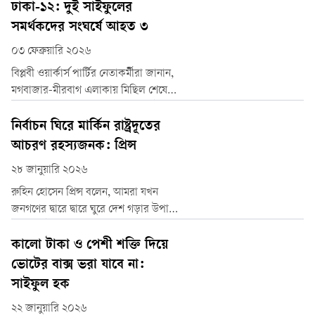
তিনজন নেতা স্বাধীনতা সংগ্রামী ও
ঢাকা-১২: দুই সাইফুলের
বীরমুক্তিযোদ্ধা আমিনুল হক আমিন, জাসদ
সমর্থকদের সংঘর্ষে আহত ৩
কেন্দ্রীয় কার্যকরি কমিটির সহ—সভাপতি,
০৩ ফেব্রুয়ারি ২০২৬
নারায়ণগঞ্জ জেলা কমিটির সভাপতি
বীরমুক্তিযোদ্ধা মোহর আলী চৌধুরী, রাজশা
বিপ্লবী ওয়ার্কার্স পার্টির নেতাকর্মীরা জানান,
মগবাজার-মীরবাগ এলাকায় মিছিল শেষে
তারা ফিরছিলেন। পথে স্বতন্ত্র প্রার্থী সাইফুল
আলম নীরবের সমর্থকরা তাদের কর্মীদের
নির্বাচন ঘিরে মার্কিন রাষ্ট্রদূতের
ওপর হামলা চালান। এ সময় তিনজন
আচরণ রহস্যজনক: প্রিন্স
গুরুতর আহত হন।
২৮ জানুয়ারি ২০২৬
রুহিন হোসেন প্রিন্স বলেন, আমরা যখন
জনগণের দ্বারে দ্বারে ঘুরে দেশ গড়ার উপায়
নিয়ে ভোটারদের কাছে যাচ্ছি, তখন ভূ-
রাজনীতিতে আধিপত্য বিস্তারে মরিয়া
কালো টাকা ও পেশী শক্তি দিয়ে
সাম্রাজ্যবাদী আমেরিকা তার এজেন্ডা
ভোটের বাক্স ভরা যাবে না:
বাস্তবায়নে কাজ করে চলেছে। অন্তর্বর্তী
সাইফুল হক
সরকার এখতিয়ার বহির্ভূতভাবে তাদের
২২ জানুয়ারি ২০২৬
এজেন্ডা বাস্তবায়নে এগিয়ে যাচ্ছে বলে