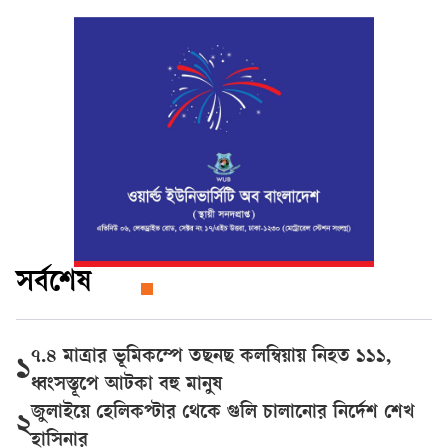
হাসিনা দেশে ফিরে রাজনীতি করতে চাইলে
তা জনগণ মেনে নেবে না।’
সর্বশেষ
৭.৪ মাত্রার ভূমিকম্পে তছনছ কলম্বিয়ায় নিহত ১১১,
১
ধ্বংসস্তূপে আটকা বহু মানুষ
জুলাইয়ে হেলিকপ্টার থেকে গুলি চালানোর নির্দেশ শেখ
২
হাসিনার