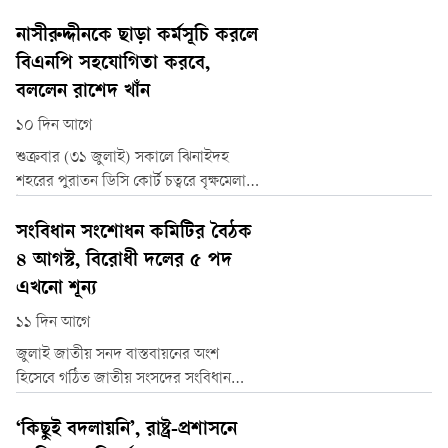
বেশি খরচ করা দলও বর্তমান সংসদের প্রধান
বিরোধী দল জামায়াতে ইসলামী। মোট খরচে
নাসীরুদ্দীনকে ছাড়া কর্মসূচি করলে
তাদের পরেই অবস্থান বিএনপির। আর দল
বিএনপি সহযোগিতা করবে,
হিসেবে কোনো খরচই করেনি— এমন দলের
বললেন রাশেদ খাঁন
সংখ্যা ২৮টি!
১০ দিন আগে
শুক্রবার (৩১ জুলাই) সকালে ঝিনাইদহ
শহরের পুরাতন ডিসি কোর্ট চত্বরে বৃক্ষমেলার
উদ্বোধন শেষে সাংবাদিকদের সঙ্গে
আলাপকালে তিনি এ মন্তব্য করেন।
সংবিধান সংশোধন কমিটির বৈঠক
৪ আগস্ট, বিরোধী দলের ৫ পদ
এখনো শূন্য
১১ দিন আগে
জুলাই জাতীয় সনদ বাস্তবায়নের অংশ
হিসেবে গঠিত জাতীয় সংসদের সংবিধান
সংশোধন সম্পর্কিত বিশেষ কমিটি প্রথমবারের
মতো আগামী ৪ আগস্ট বৈঠকে বসছে। তবে
‘কিছুই বদলায়নি’, রাষ্ট্র-প্রশাসনে