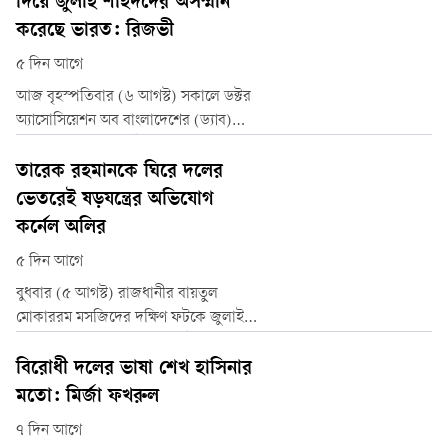
দিয়ে জুলাই শহিদদের অসম্মান
বিনিময় খেয়েছেন, আওয়ামীদের পক্ষে
করেছে ভারত: রিজভী
ওকলাতি করে খেয়েছেন, আওয়ামীদের
৫ দিন আগে
বাড়িঘর পাহারা দিয়ে খেয়েছেন, ঠিকাদারি
পাহারা দিয়ে খেয়েছেন।
আজ বৃহস্পতিবার (৬ আগস্ট) সকালে ডক্টর
অ্যাসোসিয়েশন অব বাংলাদেশের (ড্যাব)
৩১তম প্রতিষ্ঠাবার্ষিকী উপলক্ষ্যে শহিদ
প্রেসিডেন্ট জিয়াউর রহমান ও বেগম খালেদা
তারেক রহমানকে ঘিরে দলের
জিয়ার সমাধিতে শ্রদ্ধা নিবেদন শেষে এ
ভেতরেই ষড়যন্ত্রের অভিযোগ
অভিযোগ করেন তিনি।
কর্নেল অলির
৫ দিন আগে
বুধবার (৫ আগস্ট) রাজধানীর বায়তুল
মোকাররম মসজিদের দক্ষিণ ফটকে জুলাই
গণ-অভ্যুত্থানের দ্বিতীয় বার্ষিকী উপলক্ষে ১১
দলীয় ঐক্যের আয়োজিত গণসমাবেশে
বিরোধী দলের ভাষা শেখ হাসিনার
বক্তব্য দিতে গিয়ে এ মন্তব্য করেন তিনি।
মতো: মির্জা ফখরুল
৭ দিন আগে