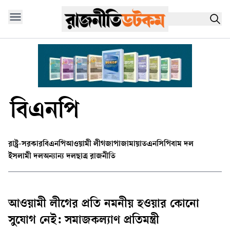
বিএনপি
রাষ্ট্র-সরকার
বিএনপি
আওয়ামী লীগ
জাপা
জামায়াত
এনসিপি
বাম দল
ইসলামী দল
অন্যান্য দল
ছাত্র রাজনীতি
আওয়ামী লীগের প্রতি নমনীয় হওয়ার কোনো
সুযোগ নেই: সমাজকল্যাণ প্রতিমন্ত্রী