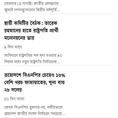
সোমবার (৩ আগস্ট) জাতীয় প্রেসক্লাবে
জুলাই গণঅভ্যুত্থানের দ্বিতীয় বর্ষপূর্তি
উপলক্ষে আয়োজিত এক আলোচনা সভায়
তিনি এসব কথা বলেন।
স্থায়ী কমিটির বৈঠক: তারেক
রহমানের হাতে রাষ্ট্রপতি প্রার্থী
মনোনয়নের ভার
৯ দিন আগে
সংবিধানে রাষ্ট্রপতির পদ শূন্য হওয়ার ৯০
দিনের মধ্যে নতুন রাষ্ট্রপতি নির্বাচনের
বাধ্যবাধকতা রয়েছে। বিধান অনুযায়ী জাতীয়
সংসদে সংখ্যাগরিষ্ঠ দলের মনোনীত প্রার্থীরই
ত্রয়োদশে বিএনপির চেয়েও ১৮%
রাষ্ট্রপতি নির্বাচিত হওয়ার সম্ভাবনা সবচেয়ে
বেশি খরচ জামায়াতের, শূন্য ব্যয়
বেশি।
২৮ দলের
১০ দিন আগে
কেবল বিএনপির তুলনায় নয়, দলীয়ভাবে
ত্রয়োদশ জাতীয় সংসদ নির্বাচনে সবচেয়ে