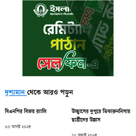
দৃশ্যমান
থেকে আরও পড়ুন
বিএনপির বিজয় র‍্যালি
উচ্ছ্বাসের দুপুরে ভিকারুননিসায়
ছাত্রীদের উল্লাস
০৬ আগস্ট ২০২৫
১০ জুলাই ২০২৫