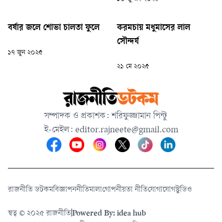
বর্ষার জলে শোভা চালতা ফুলে
করমচায় মধুমাসের লাল
সৌন্দর্য
১৭ জুন ২০২৫
২১ মে ২০২৫
সম্পাদক ও প্রকাশক: শরিফুজ্জামান পিন্টু
ই-মেইল:
editor.rajneete@gmail.com
রাজনীতি ডটকম
বিজ্ঞাপন
নীতিমালা
গোপনীয়তা নীতি
যোগাযোগ
স্টুডিও
স্বত্ব © ২০২৫ রাজনীতি
|
Powered By: idea hub