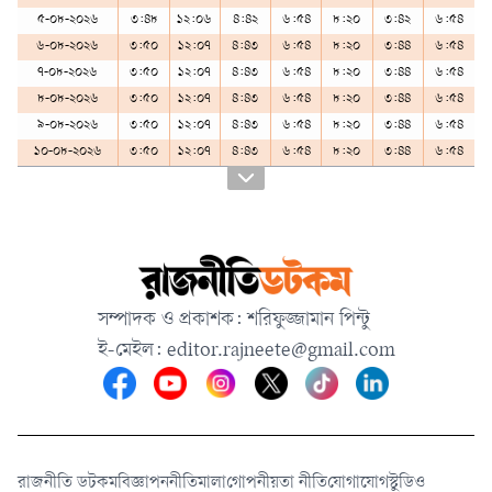
৫-০৮-২০২৬
৩:৪৮
১২:০৬
৪:৪২
৬:৫৪
৮:২০
৩:৪২
৬:৫৪
৬-০৮-২০২৬
৩:৫০
১২:০৭
৪:৪৩
৬:৫৪
৮:২০
৩:৪৪
৬:৫৪
৭-০৮-২০২৬
৩:৫০
১২:০৭
৪:৪৩
৬:৫৪
৮:২০
৩:৪৪
৬:৫৪
৮-০৮-২০২৬
৩:৫০
১২:০৭
৪:৪৩
৬:৫৪
৮:২০
৩:৪৪
৬:৫৪
৯-০৮-২০২৬
৩:৫০
১২:০৭
৪:৪৩
৬:৫৪
৮:২০
৩:৪৪
৬:৫৪
১০-০৮-২০২৬
৩:৫০
১২:০৭
৪:৪৩
৬:৫৪
৮:২০
৩:৪৪
৬:৫৪
সম্পাদক ও প্রকাশক: শরিফুজ্জামান পিন্টু
ই-মেইল: editor.rajneete@gmail.com
রাজনীতি ডটকম
বিজ্ঞাপন
নীতিমালা
গোপনীয়তা নীতি
যোগাযোগ
স্টুডিও