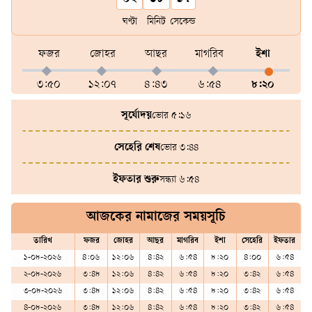
ঘণ্টা
মিনিট
সেকেন্ড
ফজর
জোহর
আছর
মাগরিব
ইশা
৩:৫০
১২:০৭
৪:৪৩
৬:৫৪
৮:২০
সূর্যোদয়
ভোর ৫:১৬
সেহেরি শেষ
ভোর ৩:৪৪
ইফতার শুরু
সন্ধ্যা ৬:৫৪
আজকের নামাজের সময়সূচি
তারিখ
ফজর
জোহর
আছর
মাগরিব
ইশা
সেহেরি
ইফতার
১-০৮-২০২৬
৪:০৬
১২:০৬
৪:৪২
৬:৫৪
৮:২০
৪:০০
৬:৫৪
২-০৮-২০২৬
৩:৪৮
১২:০৬
৪:৪২
৬:৫৪
৮:২০
৩:৪২
৬:৫৪
৩-০৮-২০২৬
৩:৪৮
১২:০৬
৪:৪২
৬:৫৪
৮:২০
৩:৪২
৬:৫৪
৪-০৮-২০২৬
৩:৪৮
১২:০৬
৪:৪২
৬:৫৪
৮:২০
৩:৪২
৬:৫৪