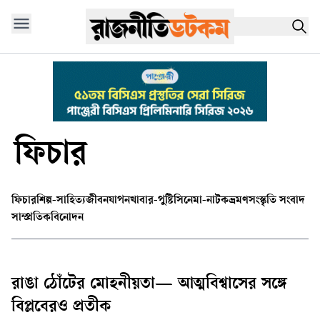
ফিচার
ফিচার
শিল্প-সাহিত্য
জীবনযাপন
খাবার-পুষ্টি
সিনেমা-নাটক
ভ্রমণ
সংস্কৃতি সংবাদ
সাম্প্রতিক
বিনোদন
রাঙা ঠোঁটের মোহনীয়তা— আত্মবিশ্বাসের সঙ্গে
বিপ্লবেরও প্রতীক