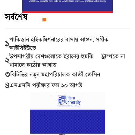
সর্বশেষ
পাকিস্তান হাইকমিশনারের বাসায় আগুন, সস্ত্রীক
১
আইসিইউতে
উপসাগরীয় দেশগুলোকে ইরানের হুমকি— ট্রাম্পকে না
২
থামালে কঠোর আঘাত
৩
বিটিভির নতুন মহাপরিচালক কাজী জেসিন
৪
এসএসসি পরীক্ষার ফল ১০ আগস্ট