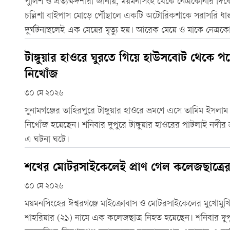
পুলিশ ও প্রত্যক্ষদর্শীরা জানায়, ময়মনসিংহ থেকে নেত্রকোনার 
চল্লিশা বাইপাস মোড়ে পৌঁছালে একটি অটোরিকশাকে সরাসরি ধাক্
দুর্ঘটনাস্থলেই এক মেয়ের মৃত্যু হয়। আরেক মেয়ে ও মাকে নেত্র
হাসপাতাল নিয়ে গেলে কর্তব্যরত চিকিৎসক মৃত ঘোষণা করেন।
টাঙ্গুয়ার হাওরে ঘুরতে গিয়ে হাউসবোট থেকে 
নিখোঁজ
৩০ মে ২০২৬
সুনামগঞ্জের তাহিরপুরে টাঙ্গুয়ার হাওরে ভ্রমণে এসে তামিম ইসল
নিখোঁজ হয়েছেন। শনিবার দুপুরে টাঙ্গুয়ার হাওরের পাটলাই নদীর 
এ ঘটনা ঘটে।
শখের মোটরসাইকেলেই প্রাণ গেল কলেজছাত্রে
৩০ মে ২০২৬
ময়মনসিংহের ঈশ্বরগঞ্জে মাইক্রোবাস ও মোটরসাইকেলের মুখোমুখি 
শাহরিয়ার (২১) নামে এক কলেজছাত্র নিহত হয়েছেন। শনিবার দ