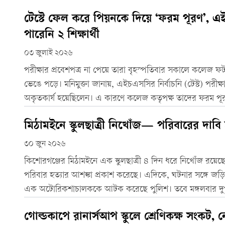
টেস্টে ফেল করে পিয়নকে দিয়ে ‘ফরম পূরণ’,
পারেনি ২ শিক্ষার্থী
০৩ জুলাই ২০২৬
পরীক্ষার প্রবেশপত্র না পেয়ে তারা বৃহস্পতিবার সকালে কলেজ ফট
ভেঙে পড়ে। মনিমুক্তা জানায়, এইচএসসির নির্বাচনি (টেস্ট) পরীক্ষ
অকৃতকার্য হয়েছিলেন। এ কারণে কলেজ কতৃপক্ষ তাদের ফরম পূ
মিঠামইনে স্কুলছাত্রী নিখোঁজ— পরিবারের দাবি
৩০ জুন ২০২৬
কিশোরগঞ্জের মিঠামইনে এক স্কুলছাত্রী ৪ দিন ধরে নিখোঁজ রয়ে
পরিবার হত্যার আশঙ্কা প্রকাশ করেছে। এদিকে, ঘটনার সঙ্গে জড়ি
এক অটোরিকশাচালককে আটক করেছে পুলিশ। তবে মঙ্গলবার দুপুর
ছাত্রীর মরদেহ উদ্ধার করা যায়নি।
গোল্ডকাপে রানার্সআপ স্কুলে শ্রেণিকক্ষ সংকট, 