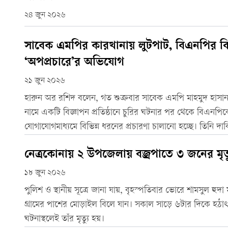
২৪ জুন ২০২৬
সাবেক এমপির কারখানায় লুটপাট, বিএনপির বির
‘অপপ্রচারে’র অভিযোগ
২১ জুন ২০২৬
হারুন অর রশিদ বলেন, গত শুক্রবার সাবেক এমপি মাহমুদ হাসান স
নামে একটি বিজ্ঞাপন প্রতিষ্ঠানে চুরির ঘটনার পর থেকে বিএনপি
যোগাযোগমাধ্যমে বিভিন্ন ধরনের প্রচারণা চালানো হচ্ছে। তিনি দ
অভিযোগের কোনো ভিত্তি নেই।
নেত্রকোনায় ২ উপজেলায় বজ্রপাতে ৩ জনের মৃত্
১৮ জুন ২০২৬
পুলিশ ও স্থানীয় সূত্রে জানা যায়, বৃহস্পতিবার ভোরে শামসুল হুদা
গ্রামের পাশের মোড়াইল বিলে যান। সকাল সাড়ে ৬টার দিকে হঠাৎ
ঘটনাস্থলেই তাঁর মৃত্যু হয়।