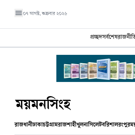
০৭ আগস্ট, শুক্রবার ২০২৬
প্রচ্ছদ
সর্বশেষ
রাজনীত
ময়মনসিংহ
রাজধানী
ঢাকা
চট্টগ্রাম
রাজশাহী
খুলনা
সিলেট
বরিশাল
রংপুর
ম