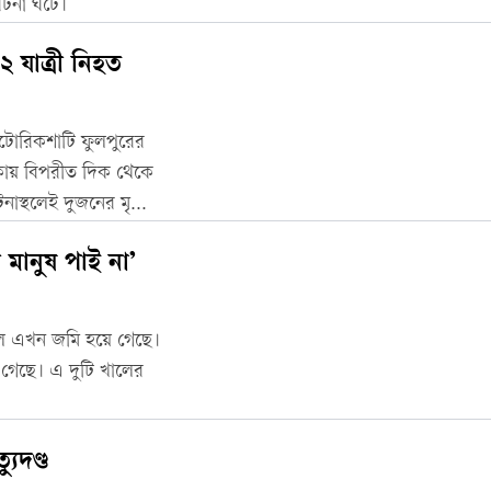
ঘটনা ঘটে।
 যাত্রী নিহত
অটোরিকশাটি ফুলপুরের
কায় বিপরীত দিক থেকে
াস্থলেই দুজনের মৃত্যু
 মানুষ পাই না’
াল এখন জমি হয়ে গেছে।
ে গেছে। এ দুটি খালের
যুদণ্ড