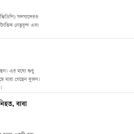
র (ভিডিপি) সদস্যদেরও
ৈতিক নেতৃবৃন্দ এবং
েন। এর মধ্যে শুধু
হে মারা গেছেন দুজন।
।
নিহত, বাবা