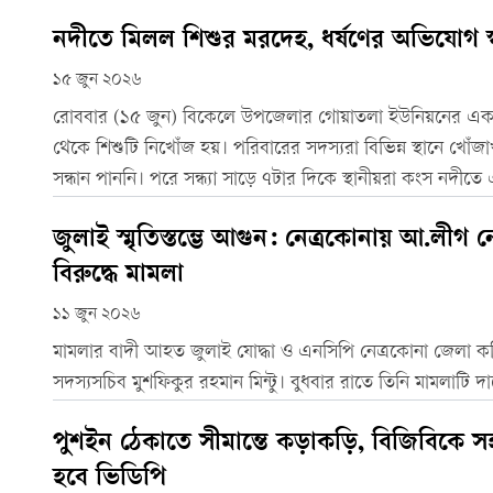
নদীতে মিলল শিশুর মরদেহ, ধর্ষণের অভিযোগ 
১৫ জুন ২০২৬
রোববার (১৫ জুন) বিকেলে উপজেলার গোয়াতলা ইউনিয়নের একটি
থেকে শিশুটি নিখোঁজ হয়। পরিবারের সদস্যরা বিভিন্ন স্থানে খোঁ
সন্ধান পাননি। পরে সন্ধ্যা সাড়ে ৭টার দিকে স্থানীয়রা কংস নদীত
ভাসতে দেখে পরিবারের সদস্যদের খবর দেন।
জুলাই স্মৃতিস্তম্ভে আগুন: নেত্রকোনায় আ.লী
বিরুদ্ধে মামলা
১১ জুন ২০২৬
মামলার বাদী আহত জুলাই যোদ্ধা ও এনসিপি নেত্রকোনা জেলা ক
সদস্যসচিব মুশফিকুর রহমান মিন্টু। বুধবার রাতে তিনি মামলাটি 
পুশইন ঠেকাতে সীমান্তে কড়াকড়ি, বিজিবিকে 
হবে ভিডিপি