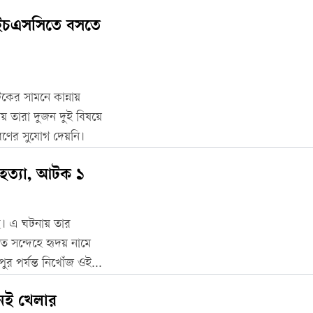
 এইচএসসিতে বসতে
কের সামনে কান্নায়
ায় তারা দুজন দুই বিষয়ে
রণের সুযোগ দেয়নি।
 হত্যা, আটক ১
ছে। এ ঘটনায় তার
ত সন্দেহে হৃদয় নামে
 পর্যন্ত নিখোঁজ ওই
নেই খেলার