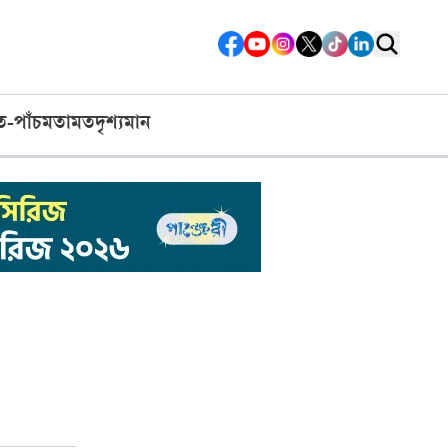
ত-পাঁচ
মতামত
দৃশ্যমান