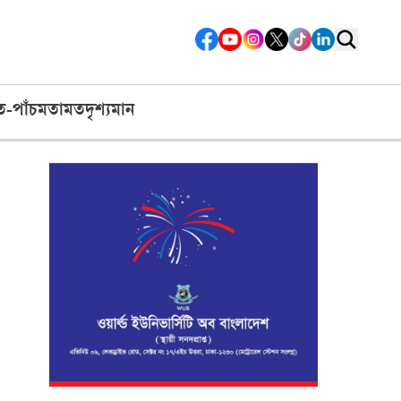
ত-পাঁচ
মতামত
দৃশ্যমান