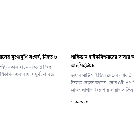
াসের মুখোমুখি সংঘর্ষ, নিহত ৮
পাকিস্তান হাইকমিশনারের বাসায় আগ
আইসিইউতে
আগস্ট) সকাল সাড়ে সাতটার দিকে
িকাপন এলাকায় এ দুর্ঘটনা ঘটে
ফায়ার সার্ভিস মিডিয়া সেলের কর্মকর্
ইসলাম দোলন জানান, ভোর ৪টা ৫৬ ম
আগুন লাগার খবর পায় ফায়ার সার্ভিস। দ
ইউনিট ঘটনাস্থলে পৌঁছে ৫টা ১০ মিন
১ দিন আগে
নিয়ন্ত্রণে আনে। আগুন পুরোপুরি নেভান
৫টা ২০ মিনিটে।