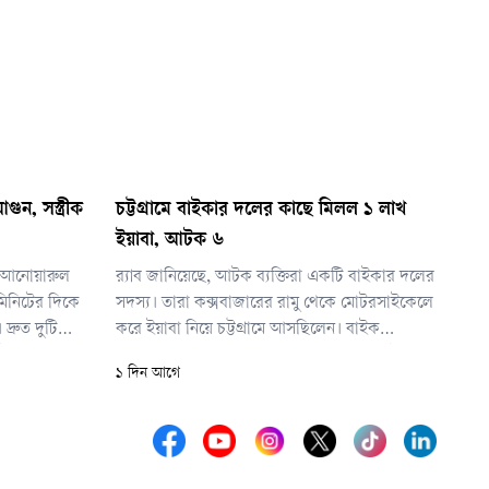
ুন, সস্ত্রীক
চট্টগ্রামে বাইকার দলের কাছে মিলল ১ লাখ
ইয়াবা, আটক ৬
তা আনোয়ারুল
র‌্যাব জানিয়েছে, আটক ব্যক্তিরা একটি বাইকার দলের
িনিটের দিকে
সদস্য। তারা কক্সবাজারের রামু থেকে মোটরসাইকেলে
্রুত দুটি
করে ইয়াবা নিয়ে চট্টগ্রামে আসছিলেন। বাইক
িটে আগুন
চালানোর আড়ালে দীর্ঘদিন ধরে তারা নিয়মিত ইয়াবা
১ দিন আগে
ো সম্ভব হয়
পাচার করে আসছিলেন।