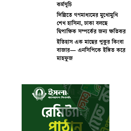
কর্মসূচি
দিল্লিতে গণমাধ্যমের মুখোমুখি
শেখ হাসিনা, ঢাকা বলছে
দ্বিপাক্ষিক সম্পর্কের জন্য ক্ষতিকর
ইতিহাস এক মাছের পুকুর কিংবা
বাজার— এনসিপিকে ইঙ্গিত করে
মাহফুজ