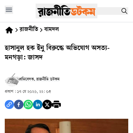
রাজনীতি
বামদল
হাসানুল হক ইনু বিরুদ্ধে অভিযোগ অসত্য-
মনগড়া: জাসদ
প্রতিবেদক, রাজনীতি ডটকম
প্রকাশ :
১৭ মে ২০২৬, ২২: ০৫