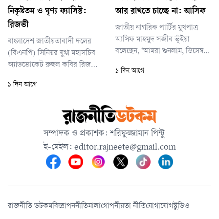
নিকৃষ্টতম ও ঘৃণ্য ফ্যাসিস্ট:
আর রাখতে চাচ্ছে না: আসিফ
রিজভী
জাতীয় নাগরিক পার্টির মুখপাত্র
আসিফ মাহমুদ সজীব ভূঁইয়া
বাংলাদেশ জাতীয়তাবাদী দলের
বলেছেন, ‘আমরা শুনলাম, ডিসেম্বরে
(বিএনপি) সিনিয়র যুগ্ম মহাসচিব
তিনি (শেখ হাসিনা) বাংলাদেশে
অ্যাডভোকেট রুহুল কবির রিজভী
১ দিন আগে
আসতে চান। আমার মনে হয়, এটা
বলেছেন, শেখ হাসিনা ছিলেন
১ দিন আগে
কোনো রিলায়েবল ঘোষণা না।
ইতিহাসের নিকৃষ্টতম ও ঘৃণ্য
আমাদের মনে হয়েছে, প্রধানমন্ত্রীর
ফ্যাসিস্ট। পৃথিবীর নিষ্ঠুর ফ্যাসিস্ট ও
চীন সফরকে কেন্দ্র করে সরকারকে
নাৎসিরা জোর করে ক্ষমতায় টিকে
এক ধরনের বার্তা দেওয়ার চেষ্টা
থাকলেও শেখ হাসিনার সঙ্গে তাদের
সম্পাদক ও প্রকাশক: শরিফুজ্জামান পিন্টু
করা হয়েছে।’
মৌলিক পার্থক্য রয়েছে বলে জানান
ই-মেইল:
editor.rajneete@gmail.com
তিনি।
রাজনীতি ডটকম
বিজ্ঞাপন
নীতিমালা
গোপনীয়তা নীতি
যোগাযোগ
স্টুডিও