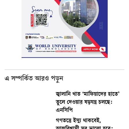
এ সম্পর্কিত আরও পড়ুন
জ্বালানি খাত ‘মাফিয়াদের হাতে’
তুলে দেওয়ার ষড়যন্ত্র চলছে:
এনসিপি
গণতন্ত্রে ইস্যু থাকবেই,