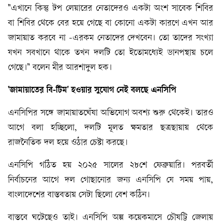
"এখানে কিন্তু টপ লেয়ারের নেতাদেরও একটা অংশ সাবেক শিবির
বা শিবির থেকে বের হয়ে গেছে বা কোনো একটা কারণে এখন আর
জামায়াত করবে না -এরকম নেতাদের দেখবেন। তো তাদের সংখ্যা
যখন সবখানে থাকে তখন দলটি তো ইতোমধ্যেই ডানপন্থায় চলে
গেছে।" বলেন মীর আরশাদুল হক।
'জামায়াতের
বি-টিম' হওয়ার
সুযোগ
নেই
বলছে
এনসিপি
এনসিপির সঙ্গে জামায়াতঘেঁষা অভিযোগ অবশ্য শুরু থেকেই। তারও
আগে বলা হচ্ছিলো, দলটি মূলত ক্ষমতার ছত্রছায়ায় থেকে
রাজনৈতিক দল হয়ে ওঠার চেষ্টা করছে।
এনসিপি গঠিত হয় ২০২৫ সালের ২৮শে ফেব্রুয়ারি। পরবর্তী
নির্বাচনের আগে দল গোছানোর জন্য এনসিপি যে সময় পায়,
বাংলাদেশের বাস্তবতায় সেটা ছিলো বেশ কঠিন।
বাস্তবে ঘটেছেও তাই। এনসিপি অল্প কয়েকমাসে চৌষট্টি জেলায়