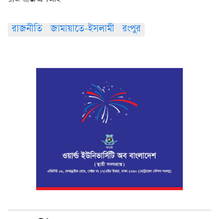
রাজনীতি
জামায়াতে-ইসলামী
রংপুর