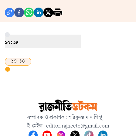
ওয়ানডে বিশ্বকাপে অংশ নিতে চান।
পারেনি।’
১০: ১৪
১০: ১৪
সম্পাদক ও প্রকাশক: শরিফুজ্জামান পিন্টু
ই-মেইল:
editor.rajneete@gmail.com