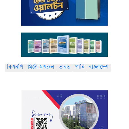
বিএনপি
মির্জা-ফখরুল
ভারত
পানি
বাংলাদেশ