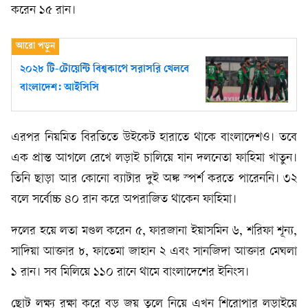
করেন ১৫ রান।
২০২৮ টি-টোয়েন্টি বিশ্বকাপে সরাসরি খেলবে
বাংলাদেশ: আইসিসি
এরপর নিয়মিত বিরতিতে উইকেট হারাতে থাকে বাংলাদেশও। তবে
এক প্রান্ত আগলে রেখে লড়াই চালিয়ে যান দলনেতা ফাহিমা খাতুন।
তিনি ছাড়া আর কোনো ব্যাটার দুই অঙ্ক স্পর্শ করতে পারেননি। ৩২
বলে সর্বোচ্চ ৪০ রান করে অপরাজিত থাকেন ফাহিমা।
দলের হয়ে লতা মণ্ডল করেন ৫, ফারজানা ইয়াসমিন ৬, শরিফা শূন্য,
সাদিয়া আক্তার ৮, ফাতেমা জাহান ২ এবং সানজিদা আক্তার মেঘলা
১ রান। সব মিলিয়ে ১১০ রানে থামে বাংলাদেশের ইনিংস।
ছোট লক্ষ্য রক্ষা করে বড় জয় তুলে নিয়ে এখন শিরোপার লড়াইয়ে