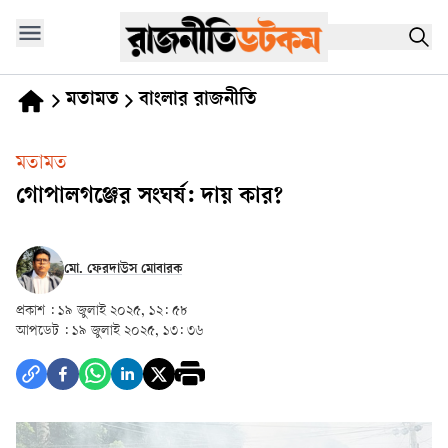
মতামত
বাংলার রাজনীতি
মতামত
গোপালগঞ্জের সংঘর্ষ: দায় কার?
মো. ফেরদাউস মোবারক
প্রকাশ :
১৯ জুলাই ২০২৫, ১২: ৫৮
আপডেট :
১৯ জুলাই ২০২৫, ১৩: ৩৬