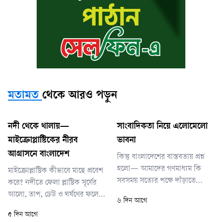
মতামত
থেকে আরও পড়ুন
নদী থেকে থালায়—
সাংবাদিকতা নিয়ে এলোমেলো
মাইক্রোপ্লাস্টিকের নীরব
ভাবনা
আগ্রাসনে বাংলাদেশ
কিন্তু বাংলাদেশের বাস্তবতায় প্রশ্ন
হলো— আমাদের গণমাধ্যম কি
মাইক্রোপ্লাস্টিক কীভাবে মাছে প্রবেশ
সবসময় সত্যের পক্ষে দাঁড়াতে
করে? নদীতে ফেলা প্লাস্টিক সূর্যের
পারছে? নাকি কখনো কখনো
আলো, তাপ, ঢেউ ও ঘর্ষণের ফলে
৬ দিন আগে
সংবাদও হয়ে উঠছে রাজনৈতিক
ক্ষুদ্র কণায় ভেঙে যায়। প্ল্যাংকটন,
৫ দিন আগে
আনুগত্য, ব্যবসায়িক স্বার্থ, ক্ষমতার
চিংড়ি, শামুক এবং ছোট মাছ