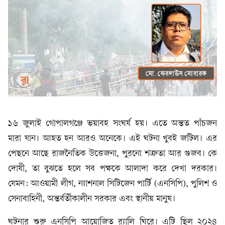
১৬ জুলাই গোপালগঞ্জে ভয়াবহ সংঘর্ষ হয়। এতে অন্তত পাঁচজন
মারা যান। আহত হন আরও অনেকে। এই ঘটনা খুবই জটিল। এর
পেছনে আছে রাজনৈতিক উত্তেজনা, পুরনো শত্রুতা আর গুজব। কে
দোষী, তা বুঝতে হলে সব পক্ষকে আলাদা করে দেখা দরকার।
যেমন: আওয়ামী লীগ, ন্যাশনাল সিটিজেন পার্টি (এনসিপি), পুলিশ ও
সেনাবাহিনী, অন্তর্বর্তীকালীন সরকার এবং স্থানীয় মানুষ।
ঘটনার শুরু এনসিপি আয়োজিত র‍্যালি ঘিরে। এটি ছিল ২০২৪