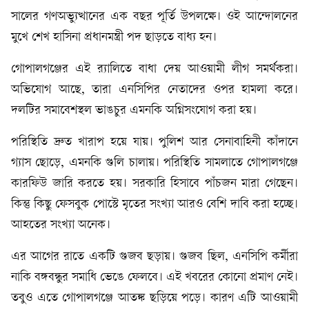
সালের গণঅভ্যুত্থানের এক বছর পূর্তি উপলক্ষে। ওই আন্দোলনের
মুখে শেখ হাসিনা প্রধানমন্ত্রী পদ ছাড়তে বাধ‍্য হন।
গোপালগঞ্জের এই র‍্যালিতে বাধা দেয় আওয়ামী লীগ সমর্থকরা।
অভিযোগ আছে, তারা এনসিপির নেতাদের ওপর হামলা করে।
দলটির সমাবেশস্থল ভাঙচুর এমনকি অগ্নিসংযোগ করা হয়।
পরিস্থিতি দ্রুত খারাপ হয়ে যায়। পুলিশ আর সেনাবাহিনী কাঁদানে
গ্যাস ছোড়ে, এমনকি গুলি চালায়। পরিস্থিতি সামলাতে গোপালগঞ্জে
কারফিউ জারি করতে হয়। সরকারি হিসাবে পাঁচজন মারা গেছেন।
কিন্তু কিছু ফেসবুক পোস্টে মৃতের সংখ্যা আরও বেশি দাবি করা হচ্ছে।
আহতের সংখ‍্যা অনেক।
এর আগের রাতে একটি গুজব ছড়ায়। গুজব ছিল, এনসিপি কর্মীরা
নাকি বঙ্গবন্ধুর সমাধি ভেঙে ফেলবে। এই খবরের কোনো প্রমাণ নেই।
তবুও এতে গোপালগঞ্জে আতঙ্ক ছড়িয়ে পড়ে। কারণ এটি আওয়ামী