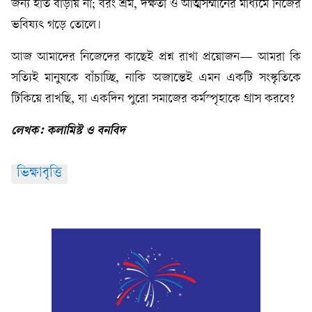
জন্য হাত বাড়ায় না; বরং শ্রম, দক্ষতা ও আত্মসম্মানের মাধ্যমে নিজের
ভবিষ্যৎ গড়ে তোলে।
আজ আমাদের নিজেদের কাছেই প্রশ্ন রাখা প্রয়োজন— আমরা কি
সত্যিই মানুষকে বাঁচাচ্ছি, নাকি অজান্তেই এমন একটি সংস্কৃতিকে
টিকিয়ে রাখছি, যা একদিন পুরো সমাজের কর্মস্পৃহাকে গ্রাস করবে?
লেখক: কলামিস্ট ও বনবিদ
ভিক্ষাবৃত্তি