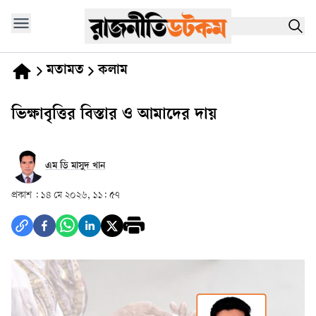
মতামত
কলাম
ভিক্ষাবৃত্তির বিস্তার ও আমাদের দায়
এম ডি মাসুদ খান
প্রকাশ :
১৪ মে ২০২৬, ১১: ৫৭