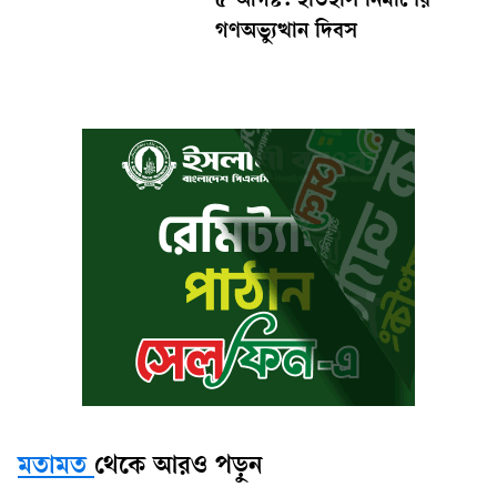
৫ আগস্ট: ইতিহাস নির্মাণের
গণঅভ্যুত্থান দিবস
মতামত
থেকে আরও পড়ুন