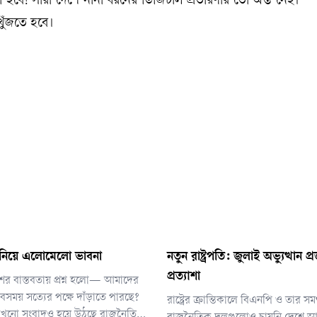
ে কী হবে! সারা দেশে নানা ধরনের ডিজিটাল প্রতারণার তো অন্ত নেই।
 খুঁজতে হবে।
 নিয়ে এলোমেলো ভাবনা
নতুন রাষ্ট্রপতি: জুলাই অভ্যুত্থান প্
প্রত্যাশা
েশের বাস্তবতায় প্রশ্ন হলো— আমাদের
বসময় সত্যের পক্ষে দাঁড়াতে পারছে?
রাষ্ট্রের ক্রান্তিকালে বিএনপি ও তার সম
খনো সংবাদও হয়ে উঠছে রাজনৈতিক