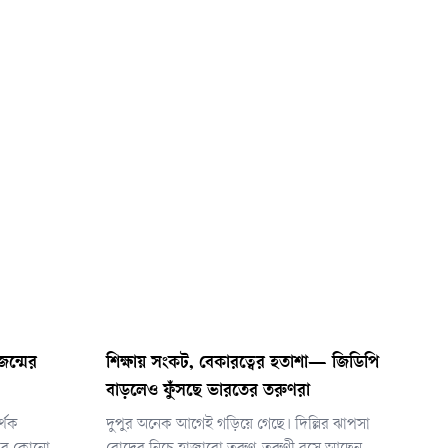
রজন্মের
শিক্ষায় সংকট, বেকারত্বের হতাশা— জিডিপি
বাড়লেও ফুঁসছে ভারতের তরুণরা
র্থক
দুপুর অনেক আগেই গড়িয়ে গেছে। দিল্লির ঝাপসা