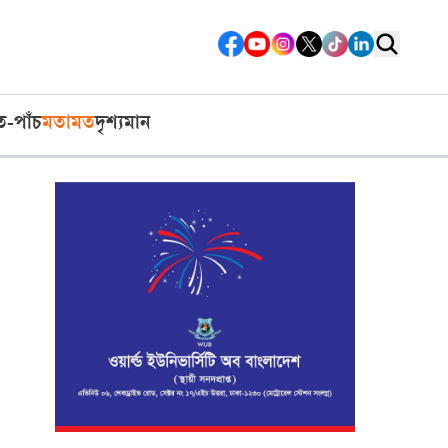
ত-পাঁচ
মতামত
দৃশ্যমান