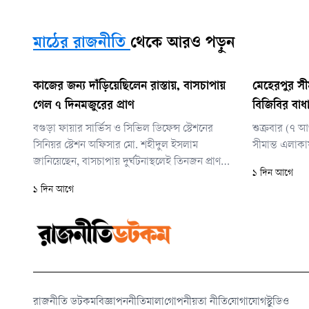
মাঠের রাজনীতি
থেকে আরও পড়ুন
কাজের জন্য দাঁড়িয়েছিলেন রাস্তায়, বাসচাপায়
মেহেরপুর সী
গেল ৭ দিনমজুরের প্রাণ
বিজিবির বাধায়
বগুড়া ফায়ার সার্ভিস ও সিভিল ডিফেন্স স্টেশনের
শুক্রবার (৭ 
সিনিয়র স্টেশন অফিসার মো. শহীদুল ইসলাম
সীমান্ত এলাক
জানিয়েছেন, বাসচাপায় দুর্ঘটনাস্থলেই তিনজন প্রাণ
১ দিন আগে
হারিয়েছেন। আহত অবস্থায় হাসপাতালে নিয়ে যাওয়ার
১ দিন আগে
পরপরই তিনজনকে মৃত ঘোষণা করেন চিকিৎসকরা।
পরে চিকিৎসাধীন অবস্থায় মৃত্যু হয়েছে আরও
একজনের।
রাজনীতি ডটকম
বিজ্ঞাপন
নীতিমালা
গোপনীয়তা নীতি
যোগাযোগ
স্টুডিও