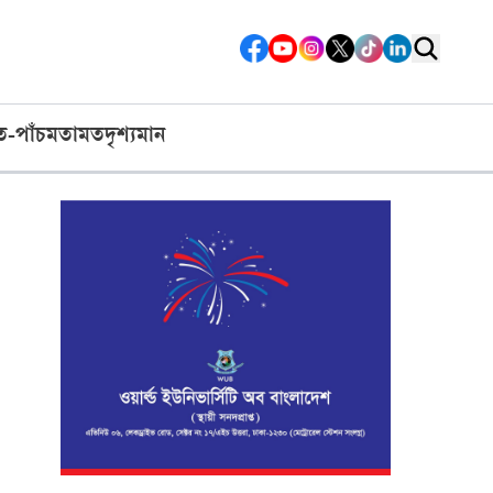
ত-পাঁচ
মতামত
দৃশ্যমান