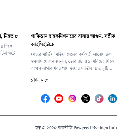
ষ, নিহত ৮
পাকিস্তান হাইকমিশনারের বাসায় আগুন, সস্ত্রীক
আইসিইউতে
ার দিকে
ঘটনা ঘটে
ফায়ার সার্ভিস মিডিয়া সেলের কর্মকর্তা আনোয়ারুল
ইসলাম দোলন জানান, ভোর ৪টা ৫৬ মিনিটের দিকে
আগুন লাগার খবর পায় ফায়ার সার্ভিস। দ্রুত দুটি
ইউনিট ঘটনাস্থলে পৌঁছে ৫টা ১০ মিনিটে আগুন
১ দিন আগে
নিয়ন্ত্রণে আনে। আগুন পুরোপুরি নেভানো সম্ভব হয়
৫টা ২০ মিনিটে।
স্বত্ব © ২০২৫ রাজনীতি
|
Powered By: idea hub