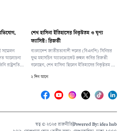
 অভিযোগ,
শেখ হাসিনা ইতিহাসের নিকৃষ্টতম ও ঘৃণ্য
ফ্যাসিস্ট: রিজভী
ী সম্মেলন
বাংলাদেশ জাতীয়তাবাদী দলের (বিএনপি) সিনিয়র
োজিত আলোচনা
যুগ্ম মহাসচিব অ্যাডভোকেট রুহুল কবির রিজভী
িনি রাষ্ট্রপতির
বলেছেন, শেখ হাসিনা ছিলেন ইতিহাসের নিকৃষ্টতম ও
 ত্যাগ করেন।
ঘৃণ্য ফ্যাসিস্ট। পৃথিবীর নিষ্ঠুর ফ্যাসিস্ট ও নাৎসিরা জোর
২ দিন আগে
করে ক্ষমতায় টিকে থাকলেও শেখ হাসিনার সঙ্গে
তাদের মৌলিক পার্থক্য রয়েছে বলে জানান তিনি।
স্বত্ব © ২০২৫ রাজনীতি
|
Powered By: idea hub