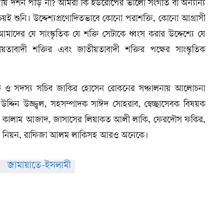
পীয় দর্শন পড়ি না? আমরা কি ইউরোপের ভালো সংগীত বা অন্যান্য
ই শুনি। উদ্দেশ্যপ্রণোদিতভাবে কোনো পরাশক্তি, কোনো আগ্রাসী
আমাদের যে সাংস্কৃতিক যে শক্তি সেটাকে ধ্বংস করার উদ্দেশ্যে যে
ীয়তাবাদী শক্তির এবং জাতীয়তাবাদী শক্তির পক্ষের সাংস্কৃতিক
বে ও সদস্য সচিব জাকির হোসেন রোকনের সঞ্চালনায় আলোচনা
দ্দিন উজ্জ্বল, সহসম্পাদক সাঈদ সোহরাব, স্বেচ্ছাসেবক বিষয়ক
ুল কালাম আজাদ, জাসাসের লিয়াকত আলী লাকি, ফেরদৌস ফকির,
সেন নিয়ন, রাফিজা আলম লাকিসহ আরও অনেকে।
জামায়াতে-ইসলামী