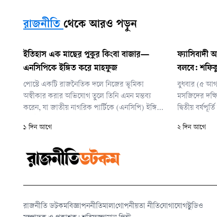
রাজনীতি
থেকে আরও পড়ুন
ইতিহাস এক মাছের পুকুর কিংবা বাজার—
ফ্যাসিবাদী
এনসিপিকে ইঙ্গিত করে মাহফুজ
বলবে: শফিক
পোস্টে একটি রাজনৈতিক দলে নিজের ভূমিকা
বুধবার (৫ আগ
অস্বীকার করার অভিযোগ তুলে তিনি এমন মন্তব্য
মসজিদের দক্ষি
করেন, যা জাতীয় নাগরিক পার্টিকে (এনসিপি) ইঙ্গিত
দ্বিতীয় বর্ষপ
করেই করা হয়েছে বলে রাজনৈতিক অঙ্গনে আলোচনা
সমাবেশে তিন
১ দিন আগে
২ দিন আগে
চলছে।
রাজনীতি ডটকম
বিজ্ঞাপন
নীতিমালা
গোপনীয়তা নীতি
যোগাযোগ
স্টুডিও