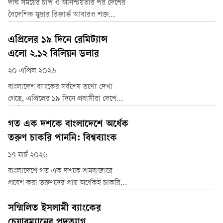
দীর্ঘ সময়ের চাপ ও অনিশ্চয়তার পর দেশের
বৈদেশিক মুদ্রার রিজার্ভ আবারও শক্ত
অবস্থানে পৌঁছাতে শুরু করেছে। বাংলাদেশ
ব্যাংকের সর্বশেষ তথ্য অনুযায়ী, আন্তর্জাতিক
এপ্রিলের ১৯ দিনে রেমিট্যান্স
মুদ্রা তহবিলের (আইএমএফ) হিসাব পদ্ধতি
এলো ২.১২ বিলিয়ন ডলার
বিপিএম-৬ অনুযায়ী দেশের বৈদেশিক মুদ্রার
২০ এপ্রিল ২০২৬
রিজার্ভ প্রায় ৩১ বিলিয়ন ডলারে পৌঁছেছে।
বাংলাদেশ ব্যাংকের সর্বশেষ তথ্যে দেখা
গেছে, এপ্রিলের ১৯ দিনে প্রবাসীরা দেশে
পাঠিয়েছেন ২ দশমিক ১২ বিলিয়ন (২১২
কোটি ৭০ লাখ) মার্কিন ডলার। বর্তমান
গত এক দশকে বাংলাদেশে অর্ধেক
বাজারদর অনুযায়ী (প্রতি ডলার ১২২ টাকা
তরুণ চাকরি পাননি: বিশ্বব্যাংক
ধরে) যার পরিমাণ ২৫ হাজার ৯৪৯ কোটি
১৭ মার্চ ২০২৬
৪০ লাখ টাকা।
বাংলাদেশে গত এক দশকে শ্রমবাজারে
প্রবেশ করা তরুণদের প্রায় অর্ধেকই চাকরি
পায়নি-এমন উদ্বেগজনক তথ্য তুলে ধরেছে
বিশ্বব্যাংক। সংস্থাটির দক্ষিণ এশিয়া বিষয়ক
সম্মিলিত ইসলামী ব্যাংকের
ভাইস প্রেসিডেন্ট ইয়োহানেস জুট বলেছেন,