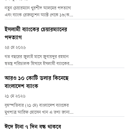
সংকট ঘনীভূত হয়েছে।
নতুন চেয়ারম্যান খুরশীদ আলমের পদত্যাগ
এবং ব্যাংক রেজল্যুশন অ্যাক্ট থেকে ১৮(ক)
ধারা বাতিল করাসহ ৭ দফা দাবিতে দ্বিতীয়
দিনের মতো রাজধানীর মতিঝিলের
ইসলামী ব্যাংকের চেয়ারম্যানের
দিলকুশায় অবস্থান কর্মসূচি চালিয়ে যাচ্ছেন
পদত্যাগ
ইসলামী ব্যাংকের ‘সচেতন গ্রাহক ফোরামের’
২৪ মে ২০২৬
সদস্যরা।
গত বছরের জুলাই মাসে জুবায়দুর রহমান
স্বতন্ত্র পরিচালক হিসাবে ইসলামী ব্যাংকের
বোর্ডে নিয়োগ পেয়েছিলেন। জুবায়দুর রহমান
চেয়ারম্যানের দায়িত্বে ওবায়েদ উল্লাহ আল
আরও ১০ কোটি ডলার কিনেছে
মাসুদের স্থলাভিষিক্ত হয়েছিলেন।
বাংলাদেশ ব্যাংক
২১ মে ২০২৬
বৃহস্পতিবার (২১ মে) বাংলাদেশ ব্যাংকের
মুখপাত্র আরিফ হোসেন খান এ তথ্য জানান।
তিনি বলেন, বাজারে এখন চাহিদার তুলনায়
ডলারের সরবরাহ বেশি। তাই রপ্তানিকারক ও
ঈদে টানা ৭ দিন বন্ধ থাকবে