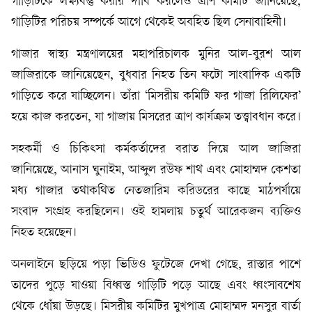
গাড়িটিকে লক্ষ্যবস্তু করার দাবি করলেও ত্রাণ কমিটি জানিয়েছে,
গাড়িটির পরিচয় সম্পর্কে আগে থেকেই অবহিত ছিল সেনাবাহিনী।
গাজার স্বাস্থ্য মন্ত্রণালয়ের মহাপরিচালক মুনির আল-বুরশ আল
জাজিরাকে জানিয়েছেন, বুধবার নিহত তিন ফটো সাংবাদিক একটি
গাড়িতে করে যাচ্ছিলেন। তাঁরা ‘মিসরীয় কমিটি ফর গাজা রিলিফের’
হয়ে কাজ করতেন, যা গাজায় মিসরের ত্রাণ কার্যক্রম তত্ত্বাবধান করে।
সহকর্মী ও চিকিৎসা কর্মকর্তাদের বরাত দিয়ে আল জাজিরা
জানিয়েছে, আনাস ঘুনাইম, আব্দুল রউফ শাথ এবং মোহাম্মদ কেশতা
মধ্য গাজার তথাকথিত নেতজারিম করিডরের কাছে মাঠপর্যায়ে
সংবাদ সংগ্রহ করছিলেন। ওই হামলায় চতুর্থ আরেকজন ব্যক্তিও
নিহত হয়েছেন।
অনলাইনে ছড়িয়ে পড়া ভিডিও ফুটেজে দেখা গেছে, রাস্তার পাশে
তাদের পুড়ে যাওয়া বিধ্বস্ত গাড়িটি পড়ে আছে এবং ধ্বংসাবশেষ
থেকে ধোঁয়া উড়ছে। মিসরীয় কমিটির মুখপাত্র মোহাম্মদ মনসুর বার্তা