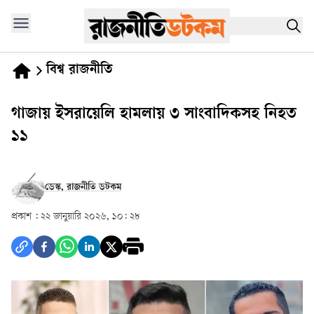
বিশ্ব রাজনীতি
গাজায় ইসরায়েলি হামলায় ৩ সাংবাদিকসহ নিহত
১১
ডেস্ক, রাজনীতি ডটকম
প্রকাশ :
২২ জানুয়ারি ২০২৬, ১০: ২৮