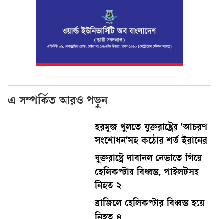
এ সম্পর্কিত আরও পড়ুন
হরমুজ খুলতে যুক্তরাষ্ট্রের 'আচরণ
সংশোধন'সহ কঠোর শর্ত ইরানের
যুক্তরাষ্ট্রে দাবানল নেভাতে গিয়ে
হেলিকপ্টার বিধ্বস্ত, পাইলটসহ
নিহত ২
ব্রাজিলে হেলিকপ্টার বিধ্বস্ত হয়ে
নিহত ৪