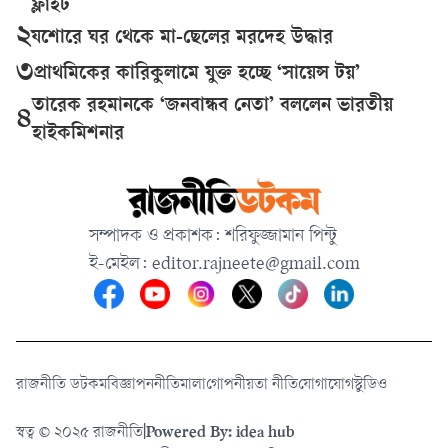
ফ্লাইট
২
যশোরে ঘর থেকে মা-ছেলের মরদেহ উদ্ধার
৩
প্রাথমিকের কারিকুলামে যুক্ত হচ্ছে ‘সায়েন্স টয়’
তারেক রহমানকে ‘জনবান্ধব নেতা’ বললেন ভারতীয়
৪
হাইকমিশনার
সম্পাদক ও প্রকাশক: শরিফুজ্জামান পিন্টু
ই-মেইল:
editor.rajneete@gmail.com
রাজনীতি ডটকম
বিজ্ঞাপন
নীতিমালা
গোপনীয়তা নীতি
যোগাযোগ
স্টুডিও
স্বত্ব © ২০২৫ রাজনীতি
|
Powered By: idea hub