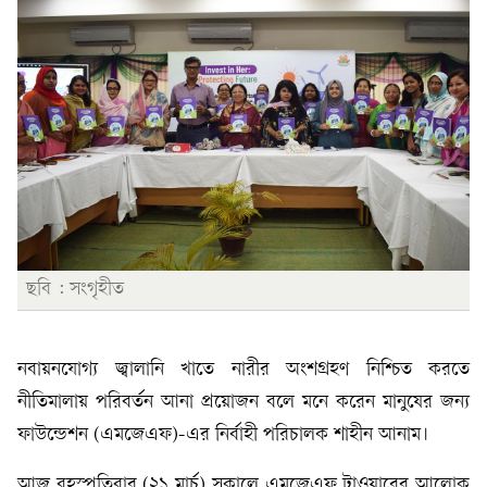
ছবি : সংগৃহীত
নবায়নযোগ্য জ্বালানি খাতে নারীর অংশগ্রহণ নিশ্চিত করতে
নীতিমালায় পরিবর্তন আনা প্রয়োজন বলে মনে করেন মানুষের জন্য
ফাউন্ডেশন (এমজেএফ)-এর নির্বাহী পরিচালক শাহীন আনাম।
আজ বৃহস্পতিবার (২১ মার্চ) সকালে এমজেএফ টাওয়ারের আলোক