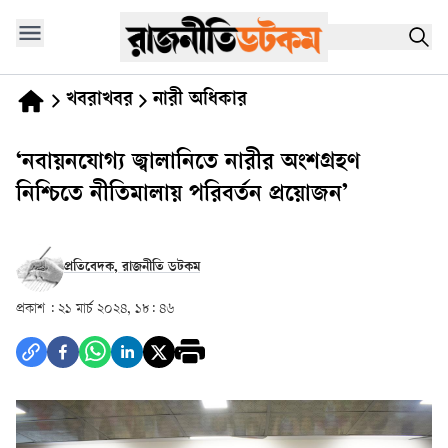
খবরাখবর
নারী অধিকার
‘নবায়নযোগ্য জ্বালানিতে নারীর অংশগ্রহণ
নিশ্চিতে নীতিমালায় পরিবর্তন প্রয়োজন’
প্রতিবেদক, রাজনীতি ডটকম
প্রকাশ :
২১ মার্চ ২০২৪, ১৮: ৪৬