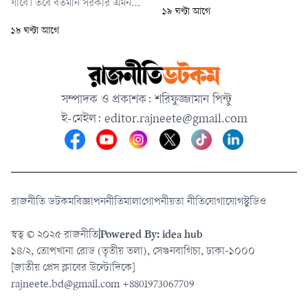
যাবে। তবে বর্তমান সরকার এমন
১৯ ঘণ্টা আগে
একটি পরিবেশ তৈরির চেষ্টা করছে
১৮ ঘণ্টা আগে
যেখানে দেশের শিক্ষার্থীরা আবার
দেশেই ফিরে আসবেন।
সম্পাদক ও প্রকাশক: শরিফুজ্জামান পিন্টু
ই-মেইল:
editor.rajneete@gmail.com
রাজনীতি ডটকম
বিজ্ঞাপন
নীতিমালা
গোপনীয়তা নীতি
যোগাযোগ
স্টুডিও
স্বত্ব © ২০২৫ রাজনীতি
|
Powered By: idea hub
১৪/২, তোপখানা রোড (তৃতীয় তলা), সেগুনবাগিচা, ঢাকা-১০০০
[জাতীয় প্রেস ক্লাবের উল্টোদিকে]
rajneete.bd@gmail.com
+8801973067709