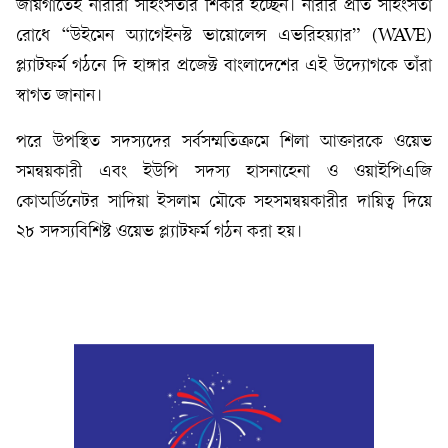
জায়গাতেই নারীরা সহিংসতার শিকার হচ্ছেন। নারীর প্রতি সহিংসতা
রোধে “উইমেন অ্যাগেইনস্ট ভায়োলেন্স এভরিহয়্যার” (WAVE)
প্ল্যাটফর্ম গঠনে দি হাঙ্গার প্রজেক্ট বাংলাদেশের এই উদ্যোগকে তাঁরা
স্বাগত জানান।
পরে উপস্থিত সদস্যদের সর্বসম্মতিক্রমে শিলা আক্তারকে ওয়েভ
সমন্বয়কারী এবং ইউপি সদস্য হাসনাহেনা ও ওয়াইপিএজি
কোঅর্ডিনেটর সাদিয়া ইসলাম মৌকে সহসমন্বয়কারীর দায়িত্ব দিয়ে
২৮ সদস্যবিশিষ্ট ওয়েভ প্ল্যাটফর্ম গঠন করা হয়।