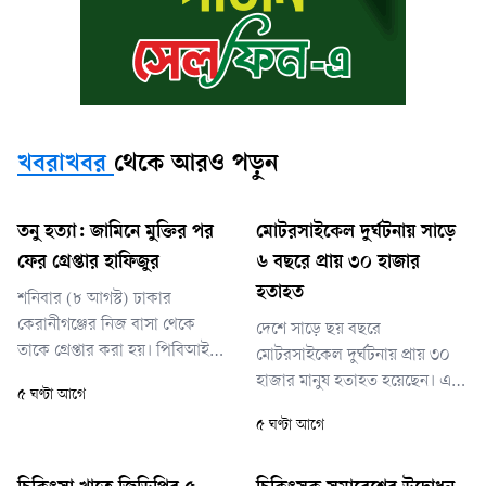
খবরাখবর
থেকে আরও পড়ুন
তনু হত্যা: জামিনে মুক্তির পর
মোটরসাইকেল দুর্ঘটনায় সাড়ে
ফের গ্রেপ্তার হাফিজুর
৬ বছরে প্রায় ৩০ হাজার
হতাহত
শনিবার (৮ আগস্ট) ঢাকার
কেরানীগঞ্জের নিজ বাসা থেকে
দেশে সাড়ে ছয় বছরে
তাকে গ্রেপ্তার করা হয়। পিবিআই
মোটরসাইকেল দুর্ঘটনায় প্রায় ৩০
জানিয়েছে, আদালতের নির্দেশ
হাজার মানুষ হতাহত হয়েছেন। এর
৫ ঘণ্টা আগে
অনুযায়ী আত্মসমর্পণ না করায় তাকে
মধ্যে ১৫ হাজার ৭১২ জন নিহত
৫ ঘণ্টা আগে
গ্রেপ্তার করা হয়েছে। তাকে কুমিল্লার
এবং ১৪ হাজার ১৪৩ জন আহত
আদালতে পাঠানোর প্রক্রিয়া চলছে।
হয়েছেন। ২০২০ থেকে ২০২৬