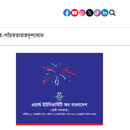
ত-পাঁচ
মতামত
দৃশ্যমান