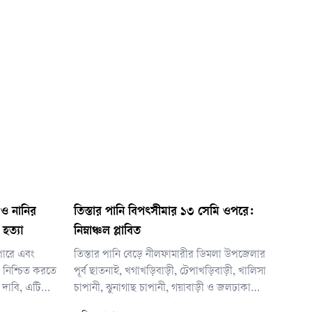
 ও নানির
তিস্তার পানি বিপৎসীমার ১৩ সেমি ওপরে:
হত্যা
নিম্নাঞ্চল প্লাবিত
পারে এবং
তিস্তার পানি বেড়ে নীলফামারীর ডিমলা উপজেলার
 নিশ্চিত করতে
পূর্ব ছাতনাই, খগাখড়িবাড়ী, টেপাখড়িবাড়ী, খালিসা
 দাবি, এটি
চাপানী, ঝুনাগাছ চাপানী, গয়াবাড়ী ও জলঢাকা
 একই পরিবারের
উপজেলার গোলমুন্ডা, ডাউয়াবাড়ী ও শৌলমারী