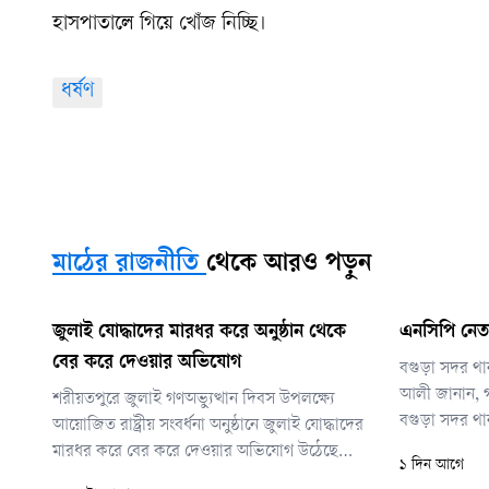
হাসপাতালে গিয়ে খোঁজ নিচ্ছি।
ধর্ষণ
মাঠের রাজনীতি
থেকে আরও পড়ুন
জুলাই যোদ্ধাদের মারধর করে অনুষ্ঠান থেকে
এনসিপি নেতা
বের করে দেওয়ার অভিযোগ
বগুড়া সদর থানা
আলী জানান, গা
শরীয়তপুরে জুলাই গণঅভ্যুত্থান দিবস উপলক্ষ্যে
বগুড়া সদর থা
আয়োজিত রাষ্ট্রীয় সংবর্ধনা অনুষ্ঠানে জুলাই যোদ্ধাদের
মামলার পরিপ্রে
মারধর করে বের করে দেওয়ার অভিযোগ উঠেছে
১ দিন আগে
হয়।
জেলা বিএনপির নেতাকর্মীদের বিরুদ্ধে। তবে বিএনপি