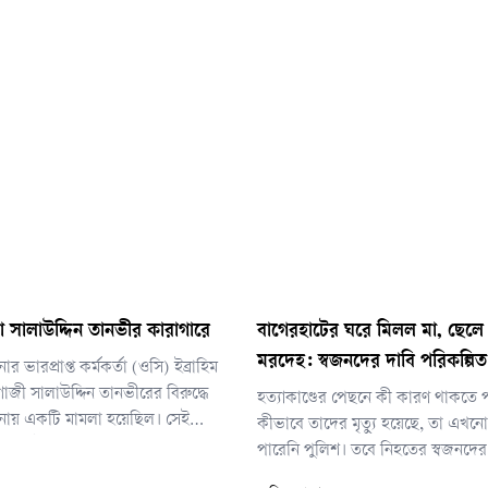
 সালাউদ্দিন তানভীর কারাগারে
বাগেরহাটের ঘরে মিলল মা, ছেলে
মরদেহ: স্বজনদের দাবি পরিকল্পিত 
র ভারপ্রাপ্ত কর্মকর্তা (ওসি) ইব্রাহিম
জী সালাউদ্দিন তানভীরের বিরুদ্ধে
হত্যাকাণ্ডের পেছনে কী কারণ থাকতে 
নায় একটি মামলা হয়েছিল। সেই
কীভাবে তাদের মৃত্যু হয়েছে, তা এখনো
ক্ষিতেই তাকে ঢাকা থেকে গ্রেপ্তার করা
পারেনি পুলিশ। তবে নিহতের স্বজনদের
একটি পরিকল্পিত হত্যাকাণ্ড। এদিকে