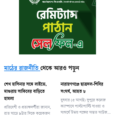
মাঠের রাজনীতি
থেকে আরও পড়ুন
শেখ হাসিনার সঙ্গে লাইভে,
নারায়ণগঞ্জে ছাত্রদল-শিবির
মাগুরায় সাকিবের বাড়িতে
সংঘর্ষ, আহত ৮
হামলা
বুধবার (৫ আগস্ট) দুপুরে কলেজ
ক্যাম্পাসে পাল্টাপাল্টি ধাওয়া ও
প্রতিবেশী ও প্রত্যক্ষদর্শীরা জানান,
সংঘর্ষে উভয় পক্ষের অন্তত আটজন
রাত সাড়ে ৯টার দিকে কয়েকজন