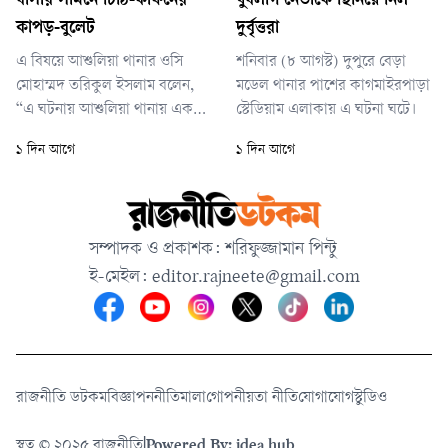
বাসার সামনে চিঠি-কাফনের
যুবলীগ নেতাকে ছিনিয়ে নিল
কাপড়-বুলেট
দুর্বৃত্তরা
এ বিষয়ে আশুলিয়া থানার ওসি
শনিবার (৮ আগস্ট) দুপুরে বেড়া
মোহাম্মদ তরিকুল ইসলাম বলেন,
মডেল থানার পাশের কাগমাইরপাড়া
“এ ঘটনায় আশুলিয়া থানায় একটি
স্টেডিয়াম এলাকায় এ ঘটনা ঘটে।
সাধারণ ডায়েরি করা হয়েছে।
১ দিন আগে
১ দিন আগে
বিষয়টি নিয়ে আমরা কাজ করছি
এবং সিসিটিভি ফুটেজ পর্যবেক্ষণ
করছি।”
সম্পাদক ও প্রকাশক: শরিফুজ্জামান পিন্টু
ই-মেইল:
editor.rajneete@gmail.com
রাজনীতি ডটকম
বিজ্ঞাপন
নীতিমালা
গোপনীয়তা নীতি
যোগাযোগ
স্টুডিও
স্বত্ব © ২০২৫ রাজনীতি
|
Powered By: idea hub