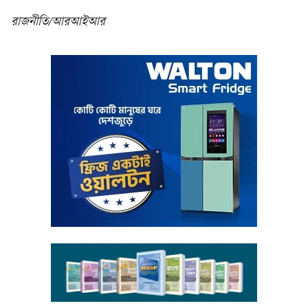
রাজনীতি/আরআইআর