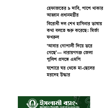
হেফাজতের ৯ দাবি, পাশে থাকার
আহ্বান প্রধানমন্ত্রীর
বিরোধী দল শেখ হাসিনার ভাষায়
কথা বলতে শুরু করেছে: মির্জা
ফখরুল
‘আবার গোপালী দিয়ে ভরে
গেছে’— নারায়ণগঞ্জ জেলা
পুলিশ প্রসঙ্গে এমপি
যশোরে ঘর থেকে মা-ছেলের
মরদেহ উদ্ধার