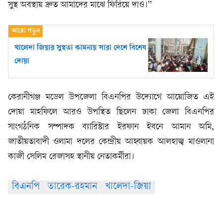
সুস্থ অবস্থায় দ্রুত আমাদের মাঝে ফিরিয়ে দাও।”
খালেদা জিয়ার সুস্থতা কামনায় সারা দেশে বিশেষ
দোয়া
কেরানীগঞ্জ মডেল উপজেলা বিএনপির উদ্যোগে আয়োজিত এই
দোয়া মাহফিলে আরও উপস্থিত ছিলেন ঢাকা জেলা বিএনপির
সাংগঠনিক সম্পাদক ব্যারিস্টার ইরফান ইবনে আমান অমি,
জাতীয়তাবাদী ওলামা দলের কেন্দ্রীয় আহ্বায়ক আলহাজ্ব মাওলানা
কাজী সেলিম রেজাসহ স্থানীয় নেতাকর্মীরা।
বিএনপি
তারেক-রহমান
খালেদা-জিয়া