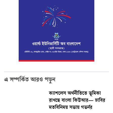
এ সম্পর্কিত আরও পড়ুন
ক্যাশলেস অর্থনীতিতে ভূমিকা
রাখছে বাংলা কিউআর— ঢাবির
মতবিনিময় সভায় গভর্নর