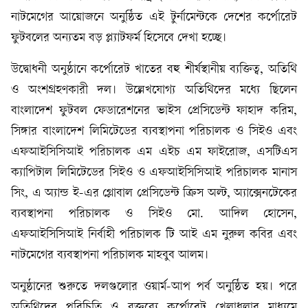
নাটমেগের আয়োজনে অনুষ্ঠিত এই টুর্নামেন্টকে দেশের কর্পোরেট
ফুটবলের অন্যতম বড় প্ল্যাটফর্ম হিসেবে দেখা হচ্ছে।
উদ্বোধনী অনুষ্ঠানে কর্পোরেট খাতের বহু শীর্ষস্থানীয় ব্যক্তিত্ব, অতিথি
ও অংশগ্রহণকারী দল। উল্লেখযোগ্য অতিথিদের মধ্যে ছিলেন
বাংলাদেশ ফুটবল ফেডারেশনের ভাইস প্রেসিডেন্ট ফাহাদ করিম,
সিঙ্গার বাংলাদেশ লিমিটেডের ব্যবস্থাপনা পরিচালক ও সিইও এবং
এফআইসিসিআই পরিচালক এম এইচ এম ফাইরোজ, এসটিএস
ক্যাপিটাল লিমিটেডের সিইও ও এফআইসিসিআই পরিচালক মানাস
সিং, এ অ্যান্ড ই-এর গ্লোবাল প্রেসিডেন্ট ক্রিস অল্ট, অ্যাক্সেনটেকের
ব্যবস্থাপনা পরিচালক ও সিইও মো. আদিল হোসেন,
এফআইসিসিআই নির্বাহী পরিচালক টি আই এম নুরুল কবির এবং
নাটমেগের ব্যবস্থাপনা পরিচালক মাহবুব আলম।
অনুষ্ঠানের শুরুতে দলগুলোর ওয়ার্ম-আপ পর্ব অনুষ্ঠিত হয়। পরে
অতিথিদের পরিচিতি ও বক্তব্যে কর্পোরেট খেলাধুলার মাধ্যমে