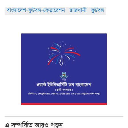
বাংলাদেশ-ফুটবল-ফেডারেশন
রাজধানী
ফুটবল
এ সম্পর্কিত আরও পড়ুন