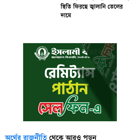
স্থিতি ফিরছে জ্বালানি তেলের
দামে
অর্থের রাজনীতি
থেকে আরও পড়ুন