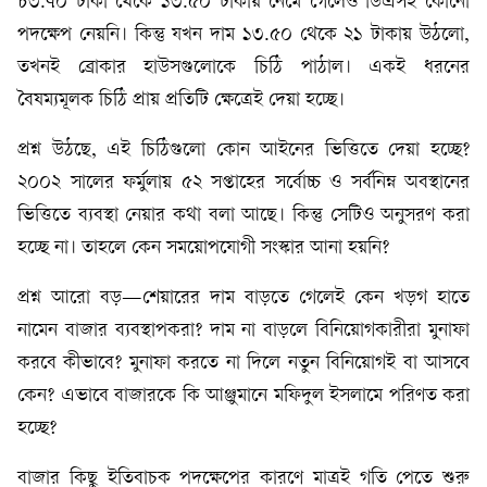
৮৩.৭০ টাকা থেকে ১৩.৫০ টাকায় নেমে গেলেও ডিএসই কোনো
পদক্ষেপ নেয়নি। কিন্তু যখন দাম ১৩.৫০ থেকে ২১ টাকায় উঠলো,
তখনই ব্রোকার হাউসগুলোকে চিঠি পাঠাল। একই ধরনের
বৈষম্যমূলক চিঠি প্রায় প্রতিটি ক্ষেত্রেই দেয়া হচ্ছে।
প্রশ্ন উঠছে, এই চিঠিগুলো কোন আইনের ভিত্তিতে দেয়া হচ্ছে?
২০০২ সালের ফর্মুলায় ৫২ সপ্তাহের সর্বোচ্চ ও সর্বনিম্ন অবস্থানের
ভিত্তিতে ব্যবস্থা নেয়ার কথা বলা আছে। কিন্তু সেটিও অনুসরণ করা
হচ্ছে না। তাহলে কেন সময়োপযোগী সংস্কার আনা হয়নি?
প্রশ্ন আরো বড়—শেয়ারের দাম বাড়তে গেলেই কেন খড়গ হাতে
নামেন বাজার ব্যবস্থাপকরা? দাম না বাড়লে বিনিয়োগকারীরা মুনাফা
করবে কীভাবে? মুনাফা করতে না দিলে নতুন বিনিয়োগই বা আসবে
কেন? এভাবে বাজারকে কি আঞ্জুমানে মফিদুল ইসলামে পরিণত করা
হচ্ছে?
বাজার কিছু ইতিবাচক পদক্ষেপের কারণে মাত্রই গতি পেতে শুরু