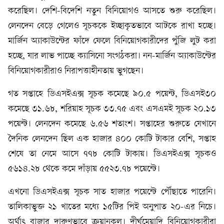
করেছিল। দেশি-বিদেশি নতুন বিনিয়োগও আসতে শুরু করেছিল।
লেনদেন বেড়ে গেলেও সূচককে ইচ্ছাকৃতভাবে আটকে রাখা হচ্ছে।
মার্জিন অ্যাকাউন্টের ফাঁদে ফেলে বিনিয়োগকারীদের পুঁজি লুট করা
হচ্ছে, যার লাভ পাচ্ছে ক্যাসিনো সংগঠকরা। নন-মার্জিন অ্যাকাউন্টের
বিনিয়োগকারীরাও নিরাপত্তাহীনতায় ভুগছেন।
গত সপ্তাহে ডিএসইএক্স সূচক কমেছে ৯০.৫ পয়েন্ট, ডিএসই৩০
কমেছে ৩১.৬৮, শরিয়াহ সূচক ৩৩.৭৫ এবং এসএমই সূচক ২০.১৩
পয়েন্ট। লেনদেন কমেছে ৬.৫৬ শতাংশ। সপ্তাহের শুরুতে যেখানে
দৈনিক লেনদেন ছিল এক হাজার ৪০০ কোটি টাকার বেশি, সপ্তাহ
শেষে তা নেমে আসে ৭৭৮ কোটি টাকায়। ডিএসইএক্স সূচকও
৫৬১৪.২৮ থেকে কমে দাঁড়ায় ৫৫২৩.৭৮ পয়েন্টে।
এখনো ডিএসইএক্স সূচক সাত হাজার পয়েন্টে পৌঁছাতে পারেনি।
তালিকাভুক্ত ২১ খাতের মধ্যে ১৫টির পিই অনুপাত ২০-এর নিচে।
অর্থাৎ বাজার দারুণভাবে ক্রয়ানুকূল। দীর্ঘমেয়াদি বিনিয়োগকারীরা