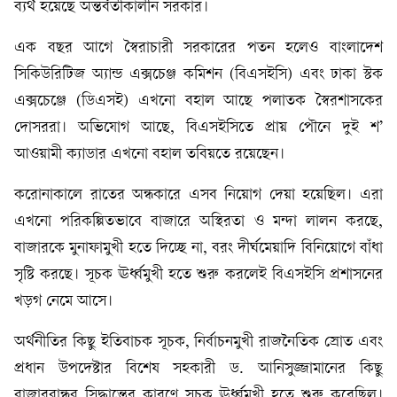
ব্যর্থ হয়েছে অন্তর্বর্তীকালীন সরকার।
এক বছর আগে স্বৈরাচারী সরকারের পতন হলেও বাংলাদেশ
সিকিউরিটিজ অ্যান্ড এক্সচেঞ্জ কমিশন (বিএসইসি) এবং ঢাকা স্টক
এক্সচেঞ্জে (ডিএসই) এখনো বহাল আছে পলাতক স্বৈরশাসকের
দোসররা। অভিযোগ আছে, বিএসইসিতে প্রায় পৌনে দুই শ’
আওয়ামী ক্যাডার এখনো বহাল তবিয়তে রয়েছেন।
করোনাকালে রাতের অন্ধকারে এসব নিয়োগ দেয়া হয়েছিল। এরা
এখনো পরিকল্পিতভাবে বাজারে অস্থিরতা ও মন্দা লালন করছে,
বাজারকে মুনাফামুখী হতে দিচ্ছে না, বরং দীর্ঘমেয়াদি বিনিয়োগে বাঁধা
সৃষ্টি করছে। সূচক ঊর্ধ্বমুখী হতে শুরু করলেই বিএসইসি প্রশাসনের
খড়গ নেমে আসে।
অর্থনীতির কিছু ইতিবাচক সূচক, নির্বাচনমুখী রাজনৈতিক স্রোত এবং
প্রধান উপদেষ্টার বিশেষ সহকারী ড. আনিসুজ্জামানের কিছু
বাজারবান্ধব সিদ্ধান্তের কারণে সূচক ঊর্ধ্বমুখী হতে শুরু করেছিল।