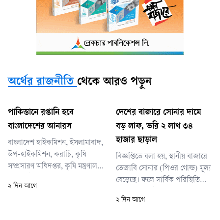
অর্থের রাজনীতি
থেকে আরও পড়ুন
পাকিস্তানে রপ্তানি হবে
দেশের বাজারে সোনার দামে
বাংলাদেশের আনারস
বড় লাফ, ভরি ২ লাখ ৩৪
হাজার ছাড়াল
বাংলাদেশ হাইকমিশন, ইসলামাবাদ,
উপ-হাইকমিশন, করাচি, কৃষি
বিজ্ঞপ্তিতে বলা হয়, স্থানীয় বাজারে
সম্প্রসারণ অধিদপ্তর, কৃষি মন্ত্রণালয়
তেজাবি সোনার (পিওর গোল্ড) মূল্য
ও পররাষ্ট্র মন্ত্রণালয় এবং
বেড়েছে। ফলে সার্বিক পরিস্থিতি
২ দিন আগে
পাকিস্তানের সংশ্লিষ্ট সংস্থা ও
বিবেচনায় ভ্যাটসহ সোনার নতুন
২ দিন আগে
কর্তৃপক্ষের মধ্যে কয়েক বছর যাবৎ
দাম নির্ধারণ করা হয়েছে।
ক্রমাগত যোগাযোগ ও প্রয়োজনীয়