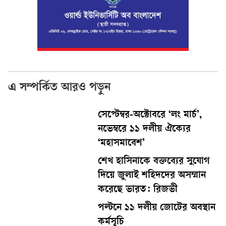
এ সম্পর্কিত আরও পড়ুন
সেপ্টেম্বর-অক্টোবরে ‘লং মার্চ’,
নভেম্বরে ১১ দলীয় ঐক্যের
‘মহাসমাবেশ’
শেখ হাসিনাকে বক্তব্যের সুযোগ
দিয়ে জুলাই শহিদদের অসম্মান
করেছে ভারত: রিজভী
পল্টনে ১১ দলীয় জোটের অবস্থান
কর্মসূচি