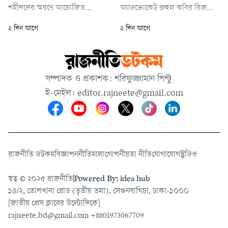
শহীদদের স্মরণে আয়োজিত
অ্যাডভোকেট রুহুল কবির রিজভী
আলোচনা সভা ও সংবর্ধনা অনুষ্ঠানে
বলেছেন, শেখ হাসিনা ছিলেন
২ দিন আগে
২ দিন আগে
বক্তব্য শেষে তিনি রাষ্ট্রপতির প্রতি
ইতিহাসের নিকৃষ্টতম ও ঘৃণ্য
সম্মান জানিয়ে নীরবে অনুষ্ঠানস্থল
ফ্যাসিস্ট। পৃথিবীর নিষ্ঠুর ফ্যাসিস্ট ও
ত্যাগ করেন।
নাৎসিরা জোর করে ক্ষমতায় টিকে
থাকলেও শেখ হাসিনার সঙ্গে তাদের
সম্পাদক ও প্রকাশক: শরিফুজ্জামান পিন্টু
মৌলিক পার্থক্য রয়েছে বলে জানান
ই-মেইল:
editor.rajneete@gmail.com
তিনি।
রাজনীতি ডটকম
বিজ্ঞাপন
নীতিমালা
গোপনীয়তা নীতি
যোগাযোগ
স্টুডিও
স্বত্ব © ২০২৫ রাজনীতি
|
Powered By: idea hub
১৪/২, তোপখানা রোড (তৃতীয় তলা), সেগুনবাগিচা, ঢাকা-১০০০
[জাতীয় প্রেস ক্লাবের উল্টোদিকে]
rajneete.bd@gmail.com
+8801973067709