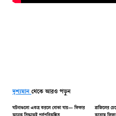
দৃশ্যমান
থেকে আরও পড়ুন
ঘটনাগুলো একত্র করলে বোঝা যায়— ফিফার
ব্রাজিলের চে
অনেক সিদ্ধান্তই পূর্বপরিকল্পিত
করেছে ফিফা