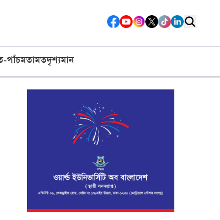
ত-পাঁচ
মতামত
দৃশ্যমান