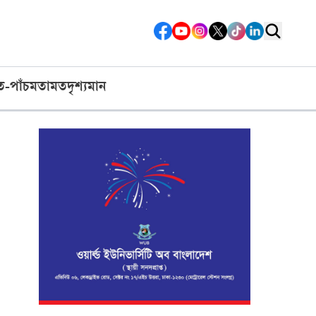
ত-পাঁচ
মতামত
দৃশ্যমান