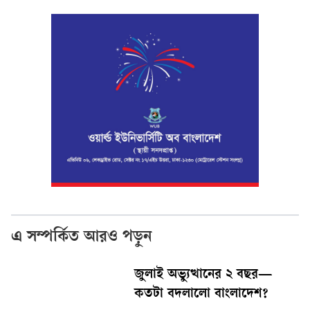
এ সম্পর্কিত আরও পড়ুন
জুলাই অভ্যুত্থানের ২ বছর—
কতটা বদলালো বাংলাদেশ?