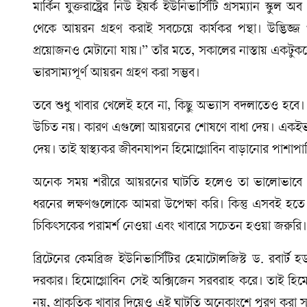
মার্কিন যুক্তরাষ্ট্রের নিউ ইয়র্ক ইউনিভার্সিটি গ্রসম্যান স্কু
থেকে আয়রন গ্রহণ করাই সবচেয়ে কার্যকর পন্থা। উদ্ভিজ্জ
প্রয়োজনও মেটানো যায়।” তাঁর মতে, সকালের নাস্তায় একটু
ভারসাম্যপূর্ণ আয়রন গ্রহণ করা সম্ভব।
তবে শুধু খাবার খেলেই হবে না, কিছু অভ্যাস বদলাতেও হবে।
উচিত নয়। কারণ এগুলো আয়রনের শোষণে বাধা দেয়। একইভাব
দেয়। তাই স্বাস্থ্যকর জীবনযাপন হিমোগ্লোবিন বাড়ানোর পাশাপ
অনেক সময় শরীরে আয়রনের ঘাটতি হলেও তা ভালোভাবে ধরা 
ধরনের লক্ষণগুলোকে আমরা উপেক্ষা করি। কিন্তু এসবই হতে 
চিকিৎসকের পরামর্শ নেওয়া এবং খাবারে সচেতন হওয়া জরুরি।
ব্রিটেনের কেমব্রিজ ইউনিভার্সিটির হেমাটোলজিস্ট ড. রবা
দরকার। হিমোগ্লোবিন সেই অক্সিজেন সরবরাহ করে। তাই হিমোগ্
নয়, প্রাকৃতিক খাবার দিয়েও এই ঘাটতি অনেকাংশে পূরণ করা স