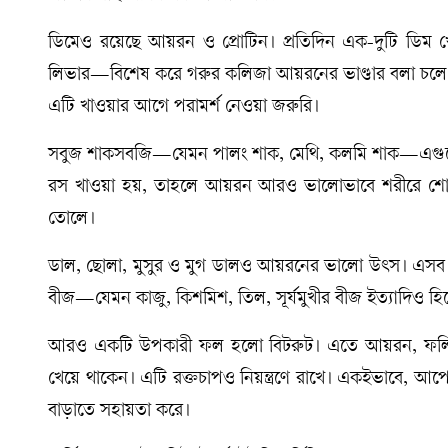
ডিমেও রয়েছে আয়রন ও প্রোটিন। প্রতিদিন এক-দুটি ডিম খেল
লিভার—বিশেষ করে গরুর কলিজা আয়রনের ভাণ্ডার বলা চলে। কিন
এটি খাওয়ার আগে পরামর্শ নেওয়া জরুরি।
সবুজ শাকসবজি—যেমন পালং শাক, মেথি, কলমি শাক—এগুলো
রস খাওয়া হয়, তাহলে আয়রন আরও ভালোভাবে শরীরে শোষ
তোলে।
ডাল, ছোলা, মুসুর ও মুগ ডালও আয়রনের ভালো উৎস। এসব খা
বীজ—যেমন কাজু, কিশমিশ, তিল, সূর্যমুখীর বীজ ইত্যাদিও হিম
আরও একটি উপকারী ফল হলো বিটরুট। এতে আয়রন, ফলিক অ্য
খেয়ে থাকেন। এটি রক্তচাপও নিয়ন্ত্রণে রাখে। একইভাবে, আ
বাড়াতে সহায়তা করে।