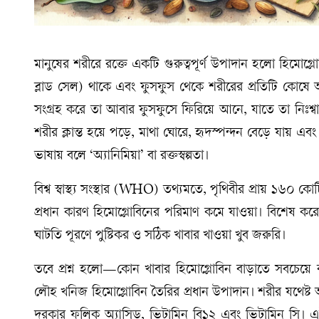
মানুষের শরীরে রক্তে একটি গুরুত্বপূর্ণ উপাদান হলো হিমোগ
ব্লাড সেল) থাকে এবং ফুসফুস থেকে শরীরের প্রতিটি কোষে 
সংগ্রহ করে তা আবার ফুসফুসে ফিরিয়ে আনে, যাতে তা নিঃশ্বা
শরীর ক্লান্ত হয়ে পড়ে, মাথা ঘোরে, হৃদস্পন্দন বেড়ে যায় এবং 
ভাষায় বলে ‘অ্যানিমিয়া’ বা রক্তস্বল্পতা।
বিশ্ব স্বাস্থ্য সংস্থার (WHO) তথ্যমতে, পৃথিবীর প্রায় ১
প্রধান কারণ হিমোগ্লোবিনের পরিমাণ কমে যাওয়া। বিশেষ করে 
ঘাটতি পূরণে পুষ্টিকর ও সঠিক খাবার খাওয়া খুব জরুরি।
তবে প্রশ্ন হলো—কোন খাবার হিমোগ্লোবিন বাড়াতে সবচেয়ে 
লৌহ খনিজ হিমোগ্লোবিন তৈরির প্রধান উপাদান। শরীর যথেষ্ট 
দরকার ফলিক অ্যাসিড, ভিটামিন বি১২ এবং ভিটামিন সি। এই 