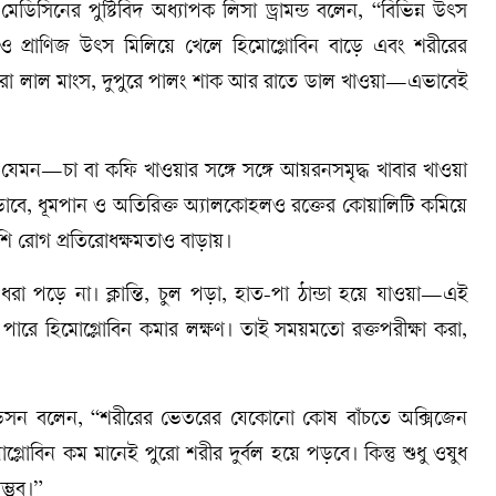
ল অব মেডিসিনের পুষ্টিবিদ অধ্যাপক লিসা ড্রামন্ড বলেন, “বিভিন্ন উৎস
 ও প্রাণিজ উৎস মিলিয়ে খেলে হিমোগ্লোবিন বাড়ে এবং শরীরের
করো লাল মাংস, দুপুরে পালং শাক আর রাতে ডাল খাওয়া—এভাবেই
 যেমন—চা বা কফি খাওয়ার সঙ্গে সঙ্গে আয়রনসমৃদ্ধ খাবার খাওয়া
ে, ধূমপান ও অতিরিক্ত অ্যালকোহলও রক্তের কোয়ালিটি কমিয়ে
াশি রোগ প্রতিরোধক্ষমতাও বাড়ায়।
পড়ে না। ক্লান্তি, চুল পড়া, হাত-পা ঠান্ডা হয়ে যাওয়া—এই
পারে হিমোগ্লোবিন কমার লক্ষণ। তাই সময়মতো রক্তপরীক্ষা করা,
র্ট হডসন বলেন, “শরীরের ভেতরের যেকোনো কোষ বাঁচতে অক্সিজেন
লোবিন কম মানেই পুরো শরীর দুর্বল হয়ে পড়বে। কিন্তু শুধু ওষুধ
ম্ভব।”