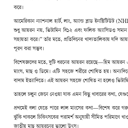
করে।
আমেরিকান ন্যাশনাল হার্ট, লাং, অ্যান্ড ব্লাড ইনস্টিটিউট (
শুধু আয়রন নয়, ভিটামিন বি১২ এবং ফলিক অ্যাসিডও সমান গুর
সহায়তা করে।” তাঁর মতে, প্রতিদিনের খাদ্যতালিকায় যদি আয়র
পূরণ করা সম্ভব।
বিশেষজ্ঞদের মতে, দুটি ধরনের আয়রন রয়েছে—হিম আয়রন 
মাংস, মাছ ও ডিমে। এটি সহজে শরীরে শোষিত হয়। অন্যদিক
বাদাম ইত্যাদিতে। এই আয়রন সহজে শোষিত না হলেও ভিটামি
তাহলে চলুন জেনে নেওয়া যাক এমন কিছু খাবারের কথা, যেগুল
প্রথমেই বলা যেতে পারে লাল মাংসের কথা—বিশেষ করে গরু
ঝুঁকি থাকলে চিকিৎসকের পরামর্শ অনুযায়ী সীমিত পরিমাণে খাওয়া
জাতীয় মাছ আয়রনের ভালো উৎস।