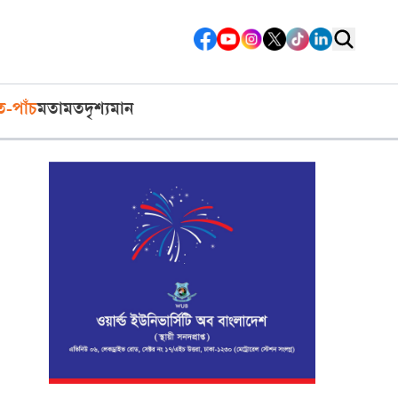
ত-পাঁচ
মতামত
দৃশ্যমান