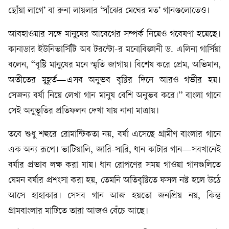
ছোঁয়া লাগে’ বা রুনা লায়লার ‘সাঁঝের মেঘের মত’ গানগুলোতেও।
আবহাওয়ার সঙ্গে মানুষের আবেগের সম্পর্ক নিয়েও গবেষণা হয়েছে।
কানাডার ইউনিভার্সিটি অব টরন্টো-র মনোবিজ্ঞানী ড. এলিনা গার্সিয়া
বলেন, “বৃষ্টি মানুষের মনে স্মৃতি জাগায়। বিশেষ করে প্রেম, অভিমান,
অতীতের মুহূর্ত—এসব অনুভব বৃষ্টির দিনে আরও গভীর হয়।
সেজন্য বর্ষা নিয়ে লেখা গান মানুষ বেশি অনুভব করে।” বাংলা গানে
সেই অনুভূতির প্রতিফলন দেখা যায় নানা মাত্রায়।
তবে শুধু শহুরে রোমান্টিকতা নয়, বর্ষা এসেছে গ্রামীণ বাংলার গানে
এক অন্য রূপে। ভাটিয়ালি, জারি-সারি, ধান কাটার গান—সবখানেই
বর্ষার প্রভাব লক্ষ করা যায়। ধান রোপণের সময় গাওয়া গানগুলিতে
যেমন বর্ষার প্রশংসা করা হয়, তেমনি অতিবৃষ্টিতে ফসল নষ্ট হলে উঠে
আসে হাহাকার। সেসব গান আজ হয়তো জনপ্রিয় নয়, কিন্তু
গ্রামবাংলার মাটিতে তারা আজও বেঁচে আছে।