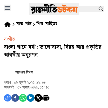
সাত-পাঁচ
শিল্প-সাহিত্য
সংগীত
বাংলা গানে বর্ষা: ভালোবাসা, বিরহ আর প্রকৃতির
আবগীয় অনুরণন
অরুণাভ বিশ্বাস
প্রকাশ :
০৯ জুলাই ২০২৫, ১২: ৫৮
আপডেট :
০৯ জুলাই ২০২৫, ১৩: ৪০