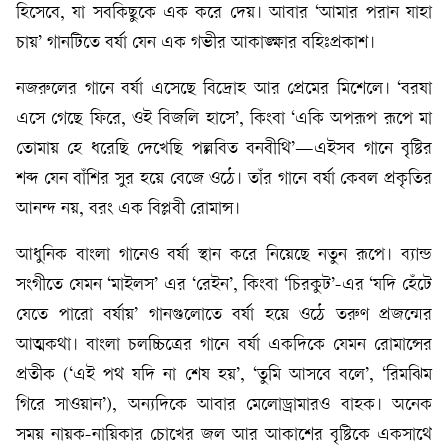
হিসেবে, যা সবকিছুকে এক করে দেয়। আবার ‘আমার পরান যাহা
চায়’ গানটিতে বর্ষা যেন এক গভীর আকাঙ্ক্ষার বহিঃপ্রকাশ।
নজরুলের গানে বর্ষা এসেছে বিদ্রোহ আর প্রেমের মিশেলে। ‘বরষা
এসে গেছে ফিরে, ওই বিজলি হাসে’, কিংবা ‘একি অপরূপ রূপে মা
তোমায় হে ধরেছি দেখেছি পল্লবিত বনবীথি’—এইসব গানে বৃষ্টির
শব্দ যেন বাঁশির সুর হয়ে বেজে ওঠে। তাঁর গানে বর্ষা কেবল প্রকৃতির
আনন্দ নয়, বরং এক বিপ্লবী রোমান্স।
আধুনিক বাংলা গানেও বর্ষা স্থান করে নিয়েছে নতুন রূপে। ব্যান্ড
সংগীতে যেমন ‘মাইলস’ এর ‘রেইন’, কিংবা ‘চিরকুট’-এর ‘যদি হেঁটে
যেতে পারো বর্ষায়’ গানগুলোতে বর্ষা হয়ে ওঠে তরুণ প্রজন্মের
আত্মকথা। বাংলা চলচ্চিত্রের গানে বর্ষা একদিকে যেমন রোমান্সের
প্রতীক (‘এই পথ যদি না শেষ হয়’, ‘তুমি আসবে বলে’, ‘রিমঝিম
গিরে সাওয়ান’), অন্যদিকে আবার মেলোড্রামারও বাহক। অনেক
সময় নায়ক-নায়িকার চোখের জল আর আকাশের বৃষ্টিকে একসাথে