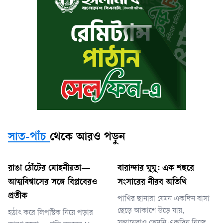
সাত-পাঁচ
থেকে আরও পড়ুন
রাঙা ঠোঁটের মোহনীয়তা—
বারান্দার ঘুঘু: এক শহুরে
আত্মবিশ্বাসের সঙ্গে বিপ্লবেরও
সংসারের নীরব অতিথি
প্রতীক
পাখির ছানারা যেমন একদিন বাসা
ছেড়ে আকাশে উড়ে যায়,
হঠাৎ করে লিপস্টিক নিয়ে পড়ার