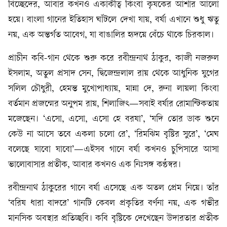
বিচ্ছেদের, আবার কখনও একাকীত্ব কিংবা কৃষকের আশার আলো
হয়ে। বাংলা গানের ইতিহাস ঘাঁটলে দেখা যায়, বর্ষা এখানে শুধু ঋতু
নয়, এক অন্তর্গত আবেগ, যা বাঙালির হৃদয়ে বেঁচে থাকে চিরকাল।
প্রাচীন কবি-গান থেকে শুরু করে রবীন্দ্রনাথ ঠাকুর, কাজী নজরুল
ইসলাম, অতুল প্রসাদ সেন, দ্বিজেন্দ্রলাল রায় থেকে আধুনিক যুগের
সলিল চৌধুরী, হেমন্ত মুখোপাধ্যায়, মান্না দে, রুনা লায়লা কিংবা
বর্তমান প্রজন্মের অনুপম রায়, শিলাজিৎ—সবাই বর্ষার রোমান্টিকতায়
মজেছেন। ‘এসো, এসো, এসো হে বরষা’, ‘যদি তোর ডাক শুনে
কেউ না আসে তবে একলা চলো রে’, ‘রিমঝিম বৃষ্টির সুরে’, ‘মেঘ
বলেছে যাবো যাবো’—এইসব গানে বর্ষা কখনও চুপিসারে আসা
ভালোবাসার প্রতীক, আবার কখনও এক নিঃসঙ্গ কণ্ঠস্বর।
রবীন্দ্রনাথ ঠাকুরের গানে বর্ষা এসেছে এক অতল প্রেম নিয়ে। তাঁর
‘বরিষ ধারা বাদরে’ গানটি কেবল প্রকৃতির বর্ণনা নয়, এক গভীর
মানসিক অবস্থার প্রতিচ্ছবি। কবি বৃষ্টিকে দেখেছেন উদারতার প্রতীক