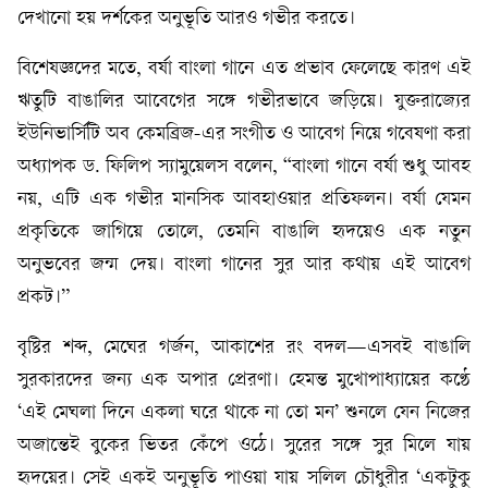
দেখানো হয় দর্শকের অনুভূতি আরও গভীর করতে।
বিশেষজ্ঞদের মতে, বর্ষা বাংলা গানে এত প্রভাব ফেলেছে কারণ এই
ঋতুটি বাঙালির আবেগের সঙ্গে গভীরভাবে জড়িয়ে। যুক্তরাজ্যের
ইউনিভার্সিটি অব কেমব্রিজ-এর সংগীত ও আবেগ নিয়ে গবেষণা করা
অধ্যাপক ড. ফিলিপ স্যামুয়েলস বলেন, “বাংলা গানে বর্ষা শুধু আবহ
নয়, এটি এক গভীর মানসিক আবহাওয়ার প্রতিফলন। বর্ষা যেমন
প্রকৃতিকে জাগিয়ে তোলে, তেমনি বাঙালি হৃদয়েও এক নতুন
অনুভবের জন্ম দেয়। বাংলা গানের সুর আর কথায় এই আবেগ
প্রকট।”
বৃষ্টির শব্দ, মেঘের গর্জন, আকাশের রং বদল—এসবই বাঙালি
সুরকারদের জন্য এক অপার প্রেরণা। হেমন্ত মুখোপাধ্যায়ের কণ্ঠে
‘এই মেঘলা দিনে একলা ঘরে থাকে না তো মন’ শুনলে যেন নিজের
অজান্তেই বুকের ভিতর কেঁপে ওঠে। সুরের সঙ্গে সুর মিলে যায়
হৃদয়ের। সেই একই অনুভূতি পাওয়া যায় সলিল চৌধুরীর ‘একটুকু