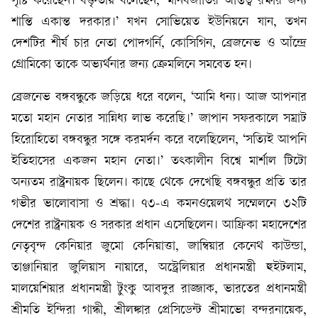
সৃষ্টি করেছেন। বক্তৃতায় বলেছেন, ‘মানবজাতির অস্তিত্ব রক্ষার জন্য
শান্তি একান্ত দরকার।’ যখন সোভিয়েত ইউনিয়নে যান, তখন
দেশটির শীর্ষ চার নেতা পোদগর্নি, কোসিগিন, ব্রেজনেভ ও আঁন্দ্রে
গ্রোমিকো তাকে অভ্যর্থনার জন্য ক্রেমলিনে সমবেত হন।
ব্রেজনেভ বঙ্গবন্ধুকে জড়িয়ে ধরে বলেন, ‘আমি ধন্য। আজ আপনার
মতো মহান নেতার সান্নিধ্য লাভ করেছি।’ জাপান সফরকালে সম্রাট
হিরোহিতো বঙ্গবন্ধুর সঙ্গে করমর্দন করে বলেছিলেন, ‘সত্যিই আপনি
ইতিহাসের একজন মহান নেতা।’ তৎকালীন বিশ্বে মার্শাল টিটো
অন্যতম রাষ্ট্রনায়ক ছিলেন। কাছে থেকে দেখেছি বঙ্গবন্ধুর প্রতি তার
গভীর ভালোবাসা ও শ্রদ্ধা। ৭৩-এ কমনওয়েলথ সম্মেলনে ৩২টি
দেশের রাষ্ট্রনায়ক ও সরকার প্রধান এসেছিলেন। আফ্রিকা মহাদেশের
নেতৃবৃন্দ কেনিয়ার জুমো কেনিয়াত্তা, জাম্বিয়ার কেনেথ কাউন্ডা,
তাঞ্জানিয়ার জুলিয়াস নায়ারে, অস্ট্রেলিয়ার প্রধানমন্ত্রী হুইটলাম,
মালয়েশিয়ার প্রধানমন্ত্রী টুংকু আবদুর রাজ্জাক, ভারতের প্রধানমন্ত্রী
শ্রীমতি ইন্দিরা গান্ধী, শ্রীলঙ্কার প্রেসিডেন্ট শ্রীমাভো বন্দরনায়েক,