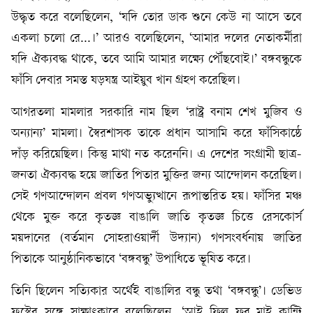
উদ্ধৃত করে বলেছিলেন, ‘যদি তোর ডাক শুনে কেউ না আসে তবে
একলা চলো রে...।’ আরও বলেছিলেন, ‘আমার দলের নেতাকর্মীরা
যদি ঐক্যবদ্ধ থাকে, তবে আমি আমার লক্ষ্যে পৌঁছবোই।’ বঙ্গবন্ধুকে
ফাঁসি দেবার সমস্ত ষড়যন্ত্র আইয়ুব খান গ্রহণ করেছিল।
আগরতলা মামলার সরকারি নাম ছিল ‘রাষ্ট্র বনাম শেখ মুজিব ও
অন্যান্য’ মামলা। স্বৈরশাসক তাকে প্রধান আসামি করে ফাঁসিকাষ্ঠে
দাঁড় করিয়েছিল। কিন্তু মাথা নত করেননি। এ দেশের সংগ্রামী ছাত্র-
জনতা ঐক্যবদ্ধ হয়ে জাতির পিতার মুক্তির জন্য আন্দোলন করেছিল।
সেই গণআন্দোলন প্রবল গণঅভ্যুত্থানে রূপান্তরিত হয়। ফাঁসির মঞ্চ
থেকে মুক্ত করে কৃতজ্ঞ বাঙালি জাতি কৃতজ্ঞ চিত্তে রেসকোর্স
ময়দানের (বর্তমান সোহরাওয়ার্দী উদ্যান) গণসংবর্ধনায় জাতির
পিতাকে আনুষ্ঠানিকভাবে ‘বঙ্গবন্ধু’ উপাধিতে ভূষিত করে।
তিনি ছিলেন সত্যিকার অর্থেই বাঙালির বন্ধু তথা ‘বঙ্গবন্ধু’। ডেভিড
ফ্রস্টের সঙ্গে সাক্ষাৎকারে বলেছিলেন, ‘আই ফিল ফর মাই কান্ট্রি