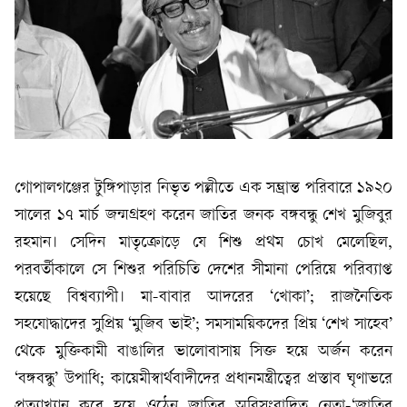
গোপালগঞ্জের টুঙ্গিপাড়ার নিভৃত পল্লীতে এক সম্ভ্রান্ত পরিবারে ১৯২০
সালের ১৭ মার্চ জন্মগ্রহণ করেন জাতির জনক বঙ্গবন্ধু শেখ মুজিবুর
রহমান। সেদিন মাতৃক্রোড়ে যে শিশু প্রথম চোখ মেলেছিল,
পরবর্তীকালে সে শিশুর পরিচিতি দেশের সীমানা পেরিয়ে পরিব্যাপ্ত
হয়েছে বিশ্বব্যাপী। মা-বাবার আদরের ‘খোকা’; রাজনৈতিক
সহযোদ্ধাদের সুপ্রিয় ‘মুজিব ভাই’; সমসাময়িকদের প্রিয় ‘শেখ সাহেব’
থেকে মুক্তিকামী বাঙালির ভালোবাসায় সিক্ত হয়ে অর্জন করেন
‘বঙ্গবন্ধু’ উপাধি; কায়েমীস্বার্থবাদীদের প্রধানমন্ত্রীত্বের প্রস্তাব ঘৃণাভরে
প্রত্যাখ্যান করে হয়ে ওঠেন জাতির অবিসংবাদিত নেতা-‘জাতির