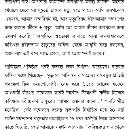
নিরাপত্তা নাই। আপনারা আমাদের জনগণের অবস্থা জানেন। অন্যের
খেয়ালে যেকোনো মুহূর্তে তাদের মৃত্যু হতে পারে। আমি জনগণেরই
একজন, আমার জন্মদিনই কী, আর মৃত্যুদিনই কী? আমার জনগণের
জন্য আমার জীবন ও মৃত্যু। আমি তো আমার জীবন জনগণের জন্য
উৎসর্গ করেছি।’ জন্মদিনে শুভেচ্ছা জানাতে আসা জনসাধারণকে
কবিগুরু রবীন্দ্রনাথ ঠাকুরের কবিতা থেকে আবৃত্তি করে বলতেন,
‘মোর নাম এই বলে খ্যাত হোক, আমি তোমাদেরই লোক।’
পাকিস্তান প্রতিষ্ঠার পরই বঙ্গবন্ধু লক্ষ্য নির্ধারণ করেছেন। বারবার
ফাঁসির মঞ্চে গিয়েছেন। মৃত্যুকে আলিঙ্গন করেছেন। বঙ্গবন্ধুর প্রতিটি
পদক্ষেপ ছিল সময়পোযোগী। সেই কবে ৬৬তে হোটেল ইডেনে
আওয়ামী লীগের সম্মেলনে তারই নির্দেশে উদ্বোধনী সঙ্গীত হিসেবে
কবিগুরু রবীন্দ্রনাথ ঠাকুরের ‘আমার সোনার বাংলা...’ গানটি গীত
হয়েছিল। সেই সম্মেলনে দলের সভাপতি নির্বাচিত হয়ে ২০ মার্চ
পল্টন ময়দানের বক্তৃতায় বলেছিলেন ‘৬ দফা কর্মসূচি নিয়ে অনেকের
কাছে গিয়েছি, কেউ আমাকে সমর্থন করে নাই।’ কবিগুরুর গান থেকে