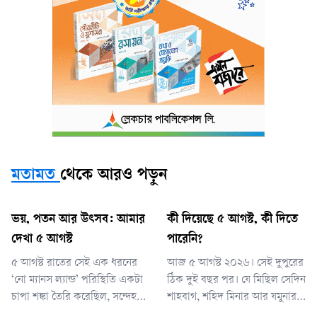
মতামত
থেকে আরও পড়ুন
ভয়, পতন আর উৎসব: আমার
কী দিয়েছে ৫ আগস্ট, কী দিতে
দেখা ৫ আগস্ট
পারেনি?
৫ আগস্ট রাতের সেই এক ধরনের
আজ ৫ আগস্ট ২০২৬। সেই দুপুরের
‘নো ম্যানস ল্যান্ড’ পরিস্থিতি একটা
ঠিক দুই বছর পর। যে মিছিল সেদিন
চাপা শঙ্কা তৈরি করেছিল, সন্দেহ
শাহবাগ, শহিদ মিনার আর যমুনার
নেই। কিন্তু তার পাশেই যা
সামনের রাস্তায় থেমে গিয়েছিল