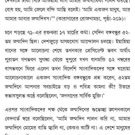
দেখলাম ঢাকা সিটি আওয়ামী লীগ আমার জন্মবার্ষিকী পালন করছে।
বোধ হয়, আমি জেলে বন্দি আছি বলেই। ‘আমি একজন মানুষ, আর
আমার আবার জন্মদিবস।’” (কারাগারের রোজনামচা, পৃষ্ঠা-২০৯)।
মনে পড়ছে ৭১-এর রক্তঝরা ১৭ মার্চের কথা। সেদিন বঙ্গবন্ধুর ৫২-
তম জন্মদিন ছিল। দেশজুড়ে অসহযোগ আন্দোলন চলছে। ইয়াহিয়া
খানের সঙ্গে আলোচনা শেষে তখনকার প্রেসিডেন্ট ভবন অর্থাৎ
পুরাতন গণভবন সুগন্ধা থেকে দুপুরে যখন ধানমন্ডি ৩২ নম্বরের
বাসভবনে ফিরে এলেন তখন বিদেশি সাংবাদিকদের সঙ্গে ঘরোয়া
আলোচনাকালে একজন সাংবাদিক বঙ্গবন্ধুকে প্রশ্ন করেন, ৫২তম
জন্মদিনে আপনার সবচাইতে বড় ও পবিত্র কামনা কী? উত্তরে
স্বভাবসুলভ কণ্ঠে বলেছিলেন, ‘জনগণের সার্বিক মুক্তি।’
এরপর সাংবাদিকদের পক্ষ থেকে জন্মদিনের শুভেচ্ছা জ্ঞাপনকালে
বেদনার্ত স্বরে বলেছিলেন, ‘আমি জন্মদিন পালন করি না, আমার
জন্মদিনে মোমের বাতি জ্বালি না, কেকও কাটি না। এ দেশে মানুষের