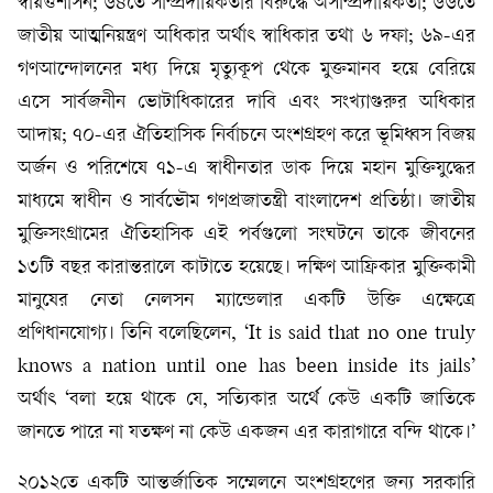
স্বায়ত্তশাসন; ৬৪তে সাম্প্রদায়িকতার বিরুদ্ধে অসাম্প্রদায়িকতা; ৬৬তে
জাতীয় আত্মনিয়ন্ত্রণ অধিকার অর্থাৎ স্বাধিকার তথা ৬ দফা; ৬৯-এর
গণআন্দোলনের মধ্য দিয়ে মৃত্যুকূপ থেকে মুক্তমানব হয়ে বেরিয়ে
এসে সার্বজনীন ভোটাধিকারের দাবি এবং সংখ্যাগুরুর অধিকার
আদায়; ৭০-এর ঐতিহাসিক নির্বাচনে অংশগ্রহণ করে ভূমিধ্বস বিজয়
অর্জন ও পরিশেষে ৭১-এ স্বাধীনতার ডাক দিয়ে মহান মুক্তিযুদ্ধের
মাধ্যমে স্বাধীন ও সার্বভৌম গণপ্রজাতন্ত্রী বাংলাদেশ প্রতিষ্ঠা। জাতীয়
মুক্তিসংগ্রামের ঐতিহাসিক এই পর্বগুলো সংঘটনে তাকে জীবনের
১৩টি বছর কারান্তরালে কাটাতে হয়েছে। দক্ষিণ আফ্রিকার মুক্তিকামী
মানুষের নেতা নেলসন ম্যান্ডেলার একটি উক্তি এক্ষেত্রে
প্রণিধানযোগ্য। তিনি বলেছিলেন, ‘It is said that no one truly
knows a nation until one has been inside its jails’
অর্থাৎ ‘বলা হয়ে থাকে যে, সত্যিকার অর্থে কেউ একটি জাতিকে
জানতে পারে না যতক্ষণ না কেউ একজন এর কারাগারে বন্দি থাকে।’
২০১২তে একটি আন্তর্জাতিক সম্মেলনে অংশগ্রহণের জন্য সরকারি