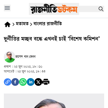
মতামত
বাংলার রাজনীতি
দুর্নীতির মচ্ছব বন্ধে এখনই চাই ‘বিশেষ কমিশন’
রাশেদ খান মেনন
প্রকাশ :
২৪ জুন ২০২৪, ১৯: ৩০
আপডেট :
২৪ জুন ২০২৪, ১৯: ৫৫