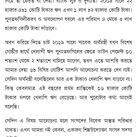
নিয়ে তা ফেরত না দেয়া। ব্যাংক লুট ও দুর্নীতি। ২০০৯ সালে ২২
হাজার ৪৮১ কোটি টাকার ঋণ এখন ১ লাখ ৮২ হাজার কোটি টাকা।
পুনতফসিলীকরণ ও অবলোপন ধরলে এর পরিমাণ ৪ থেকে ৫ লাখ
হাজার কোটি টাকা দাঁড়াবে।
স্মরণ করিয়ে দিতে চাই ২০১৯ সালে সাবেক অর্থমন্ত্রী যখন বিশেষ
গোষ্ঠীর স্বার্থে খেলাপী ঋণ পুনঃতফসিলের ক্ষেত্রে ডাউন পেমেন্ট ৩০
শতাংশ থেকে ২ শতাংশে নামিয়ে আনেন, তখন এতে আপত্তি করতে
আমার দেয়া ৬৮ বিধির নোটিশ আপনি আলোচনা করতে দেন নাই।
সেদিন অর্থমন্ত্রী বলেছিলেন আর এক টাকাও খেলাপি ঋণ বাড়বে না।
কিন্তু কেবলমাত্র এই বছরের প্রথম প্রান্তিকেই ৩৬ হাজার কোটি
টাকার ওপরে খেলাপি ঋণ বেড়েছে। আর পুরোটার কথা আগেই
বলেছি।
সেদিন এ বিষয় আলোচনা হলে সংসদের বিবেক অন্তত পরিষ্কার
থাকত। এখন আমরা নই কেবল, একজন শিল্পউদ্যোক্তা সংসদ সদস্য