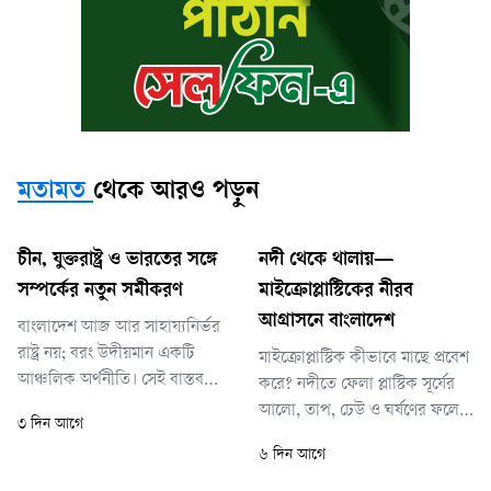
মতামত
থেকে আরও পড়ুন
চীন, যুক্তরাষ্ট্র ও ভারতের সঙ্গে
নদী থেকে থালায়—
সম্পর্কের নতুন সমীকরণ
মাইক্রোপ্লাস্টিকের নীরব
আগ্রাসনে বাংলাদেশ
বাংলাদেশ আজ আর সাহায্যনির্ভর
রাষ্ট্র নয়; বরং উদীয়মান একটি
মাইক্রোপ্লাস্টিক কীভাবে মাছে প্রবেশ
আঞ্চলিক অর্থনীতি। সেই বাস্তবতার
করে? নদীতে ফেলা প্লাস্টিক সূর্যের
আলোকে কূটনীতিও হতে হবে
আলো, তাপ, ঢেউ ও ঘর্ষণের ফলে
৩ দিন আগে
আত্মবিশ্বাসী, ভারসাম্যপূর্ণ এবং
ক্ষুদ্র কণায় ভেঙে যায়। প্ল্যাংকটন,
৬ দিন আগে
দূরদর্শী। বিশ্বের প্রধান শক্তিগুলোর
চিংড়ি, শামুক এবং ছোট মাছ
সঙ্গে বন্ধুত্ব বজায় রেখে, কিন্তু কারও
এগুলো খাদ্য ভেবে গ্রহণ করে। পরে