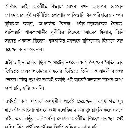
সিনিয়র ভাই। অর্থনীতি বিভাগে আমরা যখন অধ্যাপক রেহমান
সোবহানের দুই অর্থনীতির প্রেরণায় পাকিস্তানি ২২ পরিবারের সম্পদ
কুক্ষিগত করার, আঞ্চলিক বৈষম্য, গরীব-বড়লোকের বৈষম্য,
পাকিস্তানি শাসকগোষ্ঠীর দুর্নীতির বিরুদ্ধে সোচ্চার ছিলাম, তিনি
তাদের একজন ছিলেন। কূটনীতির ময়দানে মুক্তিযোদ্ধা হিসেবে তার
রয়েছে অনন্য অবদান।
এটা তাই স্বাভাবিক ছিল যে ষাটের দশকের ও মুক্তিযুদ্ধের নৈতিকতার
ভিত্তিতে সেসব লড়াইয়ে সাহসের ভিত্তিতে তিনি এক সাহসী বাজেট
দেবেন। কিন্তু দুঃখের সাথেই বলছি এই বাজেট জনমনে বিশেষ আশা
জাগায়নি, স্বস্তি দেয়নি।
অর্থমন্ত্রী বরং সাবেক অর্থমন্ত্রীর পথেই হেঁটেছেন। আমি গত দুই
বাজেটের আলোচনায় যে কথা বলেছিলাম তার পুনরাবৃত্তি করে বলতে
চাই- এক নিষ্ঠুর অলিগার্করা দেশের অর্থনীতি নিয়ন্ত্রণ করছে। সেই
অলিগার্কির স্বার্থ রক্ষার্থে মূল্যস্ফিতি কমিয়ে আনা যায়নি।