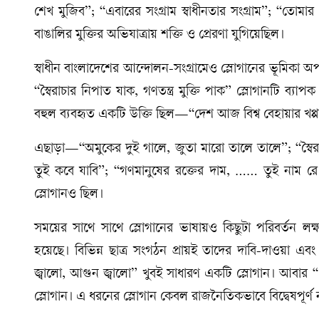
শেখ মুজিব”; “এবারের সংগ্রাম স্বাধীনতার সংগ্রাম”; “তো
বাঙালির মুক্তির অভিযাত্রায় শক্তি ও প্রেরণা যুগিয়েছিল।
স্বাধীন বাংলাদেশের আন্দোলন-সংগ্রামেও স্লোগানের ভূমিকা 
“স্বৈরাচার নিপাত যাক, গণতন্ত্র মুক্তি পাক” স্লোগানটি ব্যাপ
বহুল ব্যবহৃত একটি উক্তি ছিল—“দেশ আজ বিশ্ব বেহায়ার খপ্
এছাড়া—“অমুকের দুই গালে, জুতা মারো তালে তালে”; “স্বৈর
তুই কবে যাবি”; “গণমানুষের রক্তের দাম, …… তুই নাম রে 
স্লোগানও ছিল।
সময়ের সাথে সাথে স্লোগানের ভাষায়ও কিছুটা পরিবর্তন লক
হয়েছে। বিভিন্ন ছাত্র সংগঠন প্রায়ই তাদের দাবি-দাওয়া এবং 
জ্বালো, আগুন জ্বালো” খুবই সাধারণ একটি স্লোগান। আবার 
স্লোগান। এ ধরনের স্লোগান কেবল রাজনৈতিকভাবে বিদ্বেষপূর্ণ