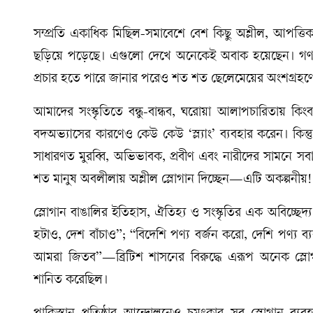
সম্প্রতি একাধিক মিছিল-সমাবেশে বেশ কিছু অশ্লীল, আপত্তিক
ছড়িয়ে পড়েছে। এগুলো দেখে অনেকেই অবাক হয়েছেন। গণম
প্রচার হতে পারে জানার পরেও শত শত ছেলেমেয়ের অংশগ্রহণে 
আমাদের সংস্কৃতিতে বন্ধু-বান্ধব, ঘরোয়া আলাপচারিতায় কি
বদঅভ্যাসের কারণেও কেউ কেউ ‘স্ল্যাং’ ব্যবহার করেন। কিন্ত
সাধারণত মুরব্বি, অভিভাবক, প্রবীণ এবং নারীদের সামনে সব
শত মানুষ অবলীলায় অশ্লীল স্লোগান দিচ্ছেন—এটি অকল্পনীয়!
স্লোগান বাঙালির ইতিহাস, ঐতিহ্য ও সংস্কৃতির এক অবিচ্ছেদ্য
হটাও, দেশ বাঁচাও”; “বিদেশি পণ্য বর্জন করো, দেশি পণ্য ব্
আমরা জিতব”—ব্রিটিশ শাসনের বিরুদ্ধে এরূপ অনেক স্লোগা
শানিত করেছিল।