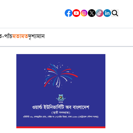
ত-পাঁচ
মতামত
দৃশ্যমান