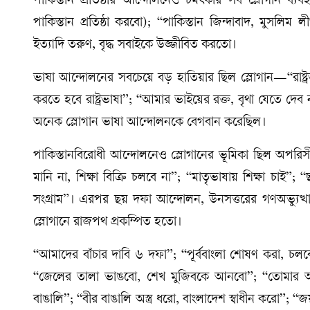
পাকিস্তান প্রতিষ্ঠার আন্দোলনেও চমৎকার সব স্লোগান ব্
পাকিস্তান প্রতিষ্ঠা করবো); “পাকিস্তান জিন্দাবাদ, মুসলিম
ইত্যাদি তরুণ, বৃদ্ধ সবাইকে উজ্জীবিত করতো।
ভাষা আন্দোলনের সবচেয়ে বড় হাতিয়ার ছিল স্লোগান—“রাষ্ট্
করতে হবে রাষ্ট্রভাষা”; “আমার ভাইয়ের রক্ত, বৃথা যেতে
অনেক স্লোগান ভাষা আন্দোলনকে বেগবান করেছিল।
পাকিস্তানবিরোধী আন্দোলনেও স্লোগানের ভূমিকা ছিল অপ
মানি না, শিক্ষা বিক্রি চলবে না”; “মাতৃভাষায় শিক্ষা চাই”;
সংগ্রাম”। এরপর ছয় দফা আন্দোলন, উনসত্তরের গণঅভ্যুত্থান, স
স্লোগানে রাজপথ প্রকম্পিত হতো।
“আমাদের বাঁচার দাবি ৬ দফা”; “পূর্ববাংলা শোষণ করা, চলবে
“জেলের তালা ভাঙবো, শেখ মুজিবকে আনবো”; “তোমার আমার
বাঙালি”; “বীর বাঙালি অস্ত্র ধরো, বাংলাদেশ স্বাধীন করো”; “