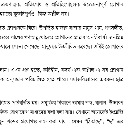
ক্রমণাত্মক, প্রতিশোধ ও প্রতিহিংসামূলক উত্তেজনাপূর্ণ স্লোগান
ো কুরুচিপূর্ণও। কিন্তু অশ্লীল নয়।
 স্লোগানকে ঘিরে। উপস্থিত হাজার হাজার মানুষ গান, গণসঙ্গীত,
৪ সালের গণঅভ্যুত্থানেও স্লোগানের প্রভাব অনস্বীকার্য। জনপ্রিয়
েয়ালে শোভা পেয়েছে, মানুষকে উজ্জীবিত করেছে। এটাই স্লোগানের
 এখন প্রশ্ন হচ্ছে, রুচিহীন, কদর্য এবং অশ্লীল এ সব স্লোগান
্বিক অনুসন্ধান পরিচালিত হতে পারে। সমাজবিজ্ঞানের একজন ছাত্র
়ত পরিবর্তিত হয়। প্রযুক্তির বিকাশে ভাষার শব্দ, বানান, উচ্চারণ
মেই সামাজিক যোগাযোগ মাধ্যমের কথা বলা যায়। সেখানে অনেকেই ইংরেজি
নতুন শব্দের প্রয়োগও লক্ষ করা যায়—যেমন “ঠিকাছে”, “ছ” এর