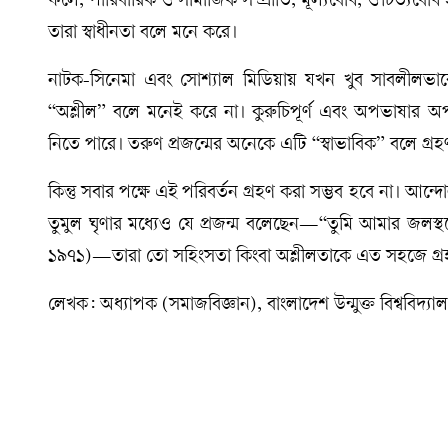
ফলে, পারিবারিক ও সামাজিক সম্প্রীতি, মূল্যবোধ, ঔচিত্যবোধ 
তারা স্বাধীনতা বলে মনে করে।
নাটক-সিনেমা এবং সোশ্যাল মিডিয়ায় যখন খুব সাবলীলভা
“অশ্লীল” বলে মনেই করে না। কুরুচিপূর্ণ এবং অপভাষার অপ
নিতে পারে। তরুণ প্রজন্মের অনেকে এটি “স্বাভাবিক” বলে গ্
কিন্তু সবার পক্ষে এই পরিবর্তন গ্রহণ করা সম্ভব হবে না। আন
তুমুল ঘৃণার মধ্যেও যে প্রজন্ম বলেছেন—“তুমি আমার জলস্থল
১৯৭১)—তারা তো সহিংসতা কিংবা অশ্লীলতাকে এত সহজে গ্র
লেখক: অধ্যাপক (সমাজবিজ্ঞান), বাংলাদেশ উন্মুক্ত বিশ্ববিদ্যাল