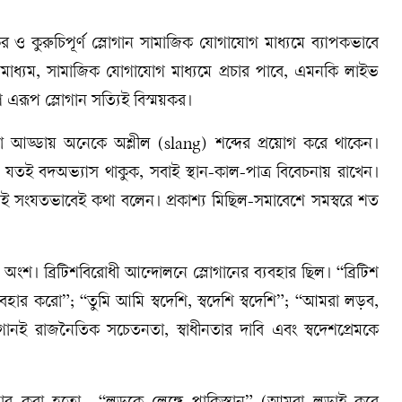
র ও কুরুচিপূর্ণ স্লোগান সামাজিক যোগাযোগ মাধ্যমে ব্যাপকভাবে
াধ্যম, সামাজিক যোগাযোগ মাধ্যমে প্রচার পাবে, এমনকি লাইভ
এরূপ স্লোগান সত্যিই বিস্ময়কর।
ংবা আড্ডায় অনেকে অশ্লীল (slang) শব্দের প্রয়োগ করে থাকেন।
ু যতই বদঅভ্যাস থাকুক, সবাই স্থান-কাল-পাত্র বিবেচনায় রাখেন।
াই সংযতভাবেই কথা বলেন। প্রকাশ্য মিছিল-সমাবেশে সমস্বরে শত
 অংশ। ব্রিটিশবিরোধী আন্দোলনে স্লোগানের ব্যবহার ছিল। “ব্রিটিশ
যবহার করো”; “তুমি আমি স্বদেশি, স্বদেশি স্বদেশি”; “আমরা লড়ব,
নই রাজনৈতিক সচেতনতা, স্বাধীনতার দাবি এবং স্বদেশপ্রেমকে