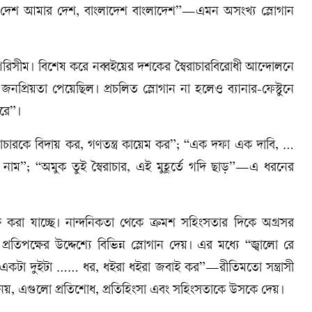
মার দেশ আমার দেশ, বাংলাদেশ বাংলাদেশ”—এমন অসংখ্য স্লোগান
অপরিসীম। বিশেষ করে নব্বইয়ের দশকের স্বৈরাচারবিরোধী আন্দোলনে
ক জনপ্রিয়তা পেয়েছিল। প্রচলিত স্লোগান না হলেও ব্যানার-ফেস্টুনে
পরে”।
াচারকে বিদায় কর, গণতন্ত্র কায়েম কর”; “এক দফা এক দাবি, …
নাম”; “অমুক তুই স্বৈরাচার, এই মুহূর্তে গদি ছাড়”—এ ধরনের
্ষ করা যাচ্ছে। নান্দনিকতা থেকে ক্রমশ সহিংসতার দিকে অগ্রসর
প্রতিপক্ষের উদ্দেশ্যে বিভিন্ন স্লোগান দেয়। এর মধ্যে “জ্বালো রে
“একটা দুইটা …… ধর, ধইরা ধইরা জবাই কর”—রীতিমতো সন্ত্রাসী
 নয়, এগুলো প্রতিশোধ, প্রতিহিংসা এবং সহিংসতাকে উসকে দেয়।