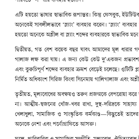
পরিবর্তে “স” এর ব্যবহার ইত্যাদি।
এটি হয়তো ভাষার স্বাভাবিক রূপান্তর। কিন্তু ফেসবুক, ইউটি
অনেকেই সাবলীলভাবে ‘স্ল্যাং’ ব্যবহার করেন। ‘স্ল্যাং’ ব্য
হয়তো অনেকে অশ্লীল বা স্ল্যাং শব্দের ব্যবহারকে স্বাভাবিক 
দ্বিতীয়ত, গত বেশ কয়েক বছর যাবৎ আমাদের মূল ধারার গণমা
গালাজ লক্ষ করা যায়। এ জন্য কেউ কেউ দু’একজন প্রভাবশালী ন
এবং কুরুচিপূর্ণ শব্দের ব্যবহার ক্রমশ বেড়েই চলেছে। ওটিটি প্ল্
নির্মিত অধিকাংশ সিরিজ কিংবা সিনেমায় গালিগালাজ এবং অশ্লী
তৃতীয়ত, মূল্যবোধের অবক্ষয়ও তরুণ প্রজন্মকে বেপরোয়া করে
না। আত্মীয়-স্বজনের খোঁজ-খবর রাখা, দুস্থ-দরিদ্রকে সাহা
খেলাধুলা, সামাজিক ও সাংস্কৃতিক কর্মকাণ্ড—কিছুতেই তাদের
অনেকে নেশা এবং পর্নোগ্রাফিতে আসক্ত।