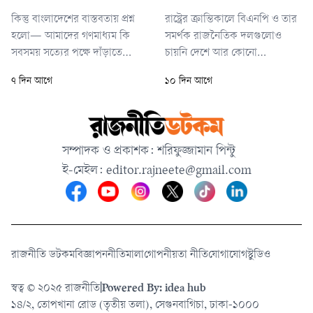
গ্রহণের সক্ষমতা অটু
কিন্তু বাংলাদেশের বাস্তবতায় প্রশ্ন
রাষ্ট্রের ক্রান্তিকালে বিএনপি ও তার
হলো— আমাদের গণমাধ্যম কি
সমর্থক রাজনৈতিক দলগুলোও
সবসময় সত্যের পক্ষে দাঁড়াতে
চায়নি দেশে আর কোনো
পারছে? নাকি কখনো কখনো
সাংবিধানিক শূন্যতা সৃষ্টি হোক।
৭ দিন আগে
১০ দিন আগে
সংবাদও হয়ে উঠছে রাজনৈতিক
যাকে কেন্দ্র করে নতুন কোনো
আনুগত্য, ব্যবসায়িক স্বার্থ, ক্ষমতার
অপশক্তি গণতান্ত্রিক
প্রভাব কিংবা ব্যক্তিগত সুবিধার
ধারাবাহিকতাকে বাধাগ্রস্ত করতে
অংশ?
পারে।
সম্পাদক ও প্রকাশক: শরিফুজ্জামান পিন্টু
ই-মেইল:
editor.rajneete@gmail.com
রাজনীতি ডটকম
বিজ্ঞাপন
নীতিমালা
গোপনীয়তা নীতি
যোগাযোগ
স্টুডিও
স্বত্ব © ২০২৫ রাজনীতি
|
Powered By: idea hub
১৪/২, তোপখানা রোড (তৃতীয় তলা), সেগুনবাগিচা, ঢাকা-১০০০