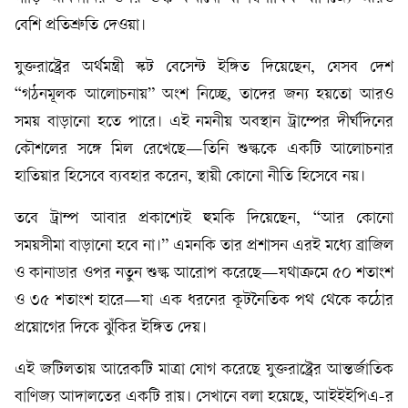
বেশি প্রতিশ্রুতি দেওয়া।
যুক্তরাষ্ট্রের অর্থমন্ত্রী স্কট বেসেন্ট ইঙ্গিত দিয়েছেন, যেসব দেশ
“গঠনমূলক আলোচনায়” অংশ নিচ্ছে, তাদের জন্য হয়তো আরও
সময় বাড়ানো হতে পারে। এই নমনীয় অবস্থান ট্রাম্পের দীর্ঘদিনের
কৌশলের সঙ্গে মিল রেখেছে—তিনি শুল্ককে একটি আলোচনার
হাতিয়ার হিসেবে ব্যবহার করেন, স্থায়ী কোনো নীতি হিসেবে নয়।
তবে ট্রাম্প আবার প্রকাশ্যেই হুমকি দিয়েছেন, “আর কোনো
সময়সীমা বাড়ানো হবে না।” এমনকি তার প্রশাসন এরই মধ্যে ব্রাজিল
ও কানাডার ওপর নতুন শুল্ক আরোপ করেছে—যথাক্রমে ৫০ শতাংশ
ও ৩৫ শতাংশ হারে—যা এক ধরনের কূটনৈতিক পথ থেকে কঠোর
প্রয়োগের দিকে ঝুঁকির ইঙ্গিত দেয়।
এই জটিলতায় আরেকটি মাত্রা যোগ করেছে যুক্তরাষ্ট্রের আন্তর্জাতিক
বাণিজ্য আদালতের একটি রায়। সেখানে বলা হয়েছে, আইইইপিএ-র