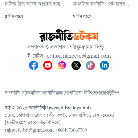
হাসিনা টানা কয়েক সপ্তাহের ছাত্র-
আঞ্চলিক অর্থনীতি। সেই বাস্তবতার
জনতার বিক্ষোভ, রক্তক্ষয় এবং দেশ
আলোকে কূটনীতিও হতে হবে
৪ দিন আগে
৫ দিন আগে
জুড়ে অশান্তির পর ক্ষমতা ত্যাগ করে
আত্মবিশ্বাসী, ভারসাম্যপূর্ণ এবং
দেশ ছাড়তে বাধ্য হন। তার পতনের
দূরদর্শী। বিশ্বের প্রধান শক্তিগুলোর
মধ্য দিয়ে বাংলাদেশের ক্ষমতার
সঙ্গে বন্ধুত্ব বজায় রেখে, কিন্তু কারও
মসনদে চেপে বসা ১৬ বছরের
প্রভাববলয়ে আবদ্ধ না হয়ে,
সম্পাদক ও প্রকাশক: শরিফুজ্জামান পিন্টু
স্বৈরশাসনের অবসান ঘটে।
বাংলাদেশ তার সার্বভৌম সিদ্ধান্ত
ই-মেইল:
editor.rajneete@gmail.com
গ্রহণের সক্ষমতা অটু
রাজনীতি ডটকম
বিজ্ঞাপন
নীতিমালা
গোপনীয়তা নীতি
যোগাযোগ
স্টুডিও
স্বত্ব © ২০২৫ রাজনীতি
|
Powered By: idea hub
১৪/২, তোপখানা রোড (তৃতীয় তলা), সেগুনবাগিচা, ঢাকা-১০০০
[জাতীয় প্রেস ক্লাবের উল্টোদিকে]
rajneete.bd@gmail.com
+8801973067709