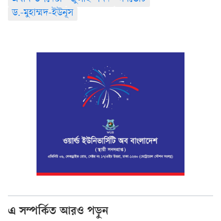
ড.-মুহাম্মদ-ইউনূস
এ সম্পর্কিত আরও পড়ুন