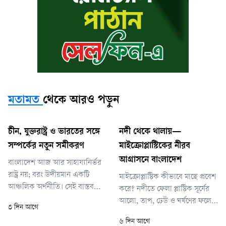
মতামত
থেকে আরও পড়ুন
চীন, যুক্তরাষ্ট্র ও ভারতের সঙ্গে
নদী থেকে থালায়—
সম্পর্কের নতুন সমীকরণ
মাইক্রোপ্লাস্টিকের নীরব
আগ্রাসনে বাংলাদেশ
বাংলাদেশ আজ আর সাহায্যনির্ভর
রাষ্ট্র নয়; বরং উদীয়মান একটি
মাইক্রোপ্লাস্টিক কীভাবে মাছে প্রবেশ
আঞ্চলিক অর্থনীতি। সেই বাস্তবতার
করে? নদীতে ফেলা প্লাস্টিক সূর্যের
আলোকে কূটনীতিও হতে হবে
আলো, তাপ, ঢেউ ও ঘর্ষণের ফলে
৩ দিন আগে
আত্মবিশ্বাসী, ভারসাম্যপূর্ণ এবং
ক্ষুদ্র কণায় ভেঙে যায়। প্ল্যাংকটন,
৬ দিন আগে
দূরদর্শী। বিশ্বের প্রধান শক্তিগুলোর
চিংড়ি, শামুক এবং ছোট মাছ