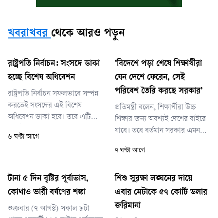
খবরাখবর
থেকে আরও পড়ুন
রাষ্ট্রপতি নির্বাচন: সংসদে ডাকা
‘বিদেশে পড়া শেষে শিক্ষার্থীরা
হচ্ছে বিশেষ অধিবেশন
যেন দেশে ফেরেন, সেই
পরিবেশ তৈরি করছে সরকার’
রাষ্ট্রপতি নির্বাচন সফলভাবে সম্পন্ন
করতেই সংসদের এই বিশেষ
প্রতিমন্ত্রী বলেন, শিক্ষার্থীরা উচ্চ
অধিবেশন ডাকা হবে। তবে এটি
শিক্ষার জন্য অবশ্যই দেশের বাইরে
নির্দিষ্ট কোন তারিখে আহ্বান করা
যাবে। তবে বর্তমান সরকার এমন
৬ ঘণ্টা আগে
হবে, সে বিষয়ে তিনি এখনো চূড়ান্ত
একটি পরিবেশ তৈরির চেষ্টা করছে
৭ ঘণ্টা আগে
কিছু জানাননি।
যেখানে দেশের শিক্ষার্থীরা আবার
দেশেই ফিরে আসবেন।
টানা ৫ দিন বৃষ্টির পূর্বাভাস,
শিশু সুরক্ষা লঙ্ঘনের দায়ে
কোথাও ভারী বর্ষণের শঙ্কা
এবার মেটাকে ৫৭ কোটি ডলার
জরিমানা
শুক্রবার (৭ আগস্ট) সকাল ৯টা