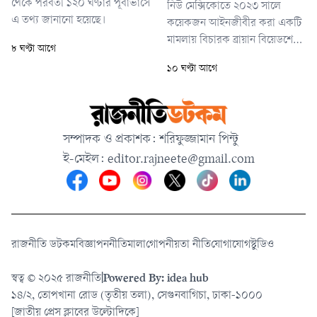
থেকে পরবর্তী ১২০ ঘণ্টার পূর্বাভাসে
নিউ মেক্সিকোতে ২০২৩ সালে
এ তথ্য জানানো হয়েছে।
কয়েকজন আইনজীবীর করা একটি
মামলায় বিচারক ব্রায়ান বিয়েডশেইড
৮ ঘণ্টা আগে
এ জরিমানা ঘোষণা করেন।
১০ ঘণ্টা আগে
ফেসবুকসহ মেটার প্ল্যাটফর্মগুলো
শিশুদের বিপদে ফেলেছে, তাদের
যৌন উত্তেজক উপাদান ও যৌন
শিকারীদের সংস্পর্শে এনেছে—
সম্পাদক ও প্রকাশক: শরিফুজ্জামান পিন্টু
এমন অভিযোগ এনে মেটাকে
ই-মেইল:
editor.rajneete@gmail.com
দায়বদ্ধ করার দাবি করা হয়েছিল
মামলায়।
রাজনীতি ডটকম
বিজ্ঞাপন
নীতিমালা
গোপনীয়তা নীতি
যোগাযোগ
স্টুডিও
স্বত্ব © ২০২৫ রাজনীতি
|
Powered By: idea hub
১৪/২, তোপখানা রোড (তৃতীয় তলা), সেগুনবাগিচা, ঢাকা-১০০০
[জাতীয় প্রেস ক্লাবের উল্টোদিকে]