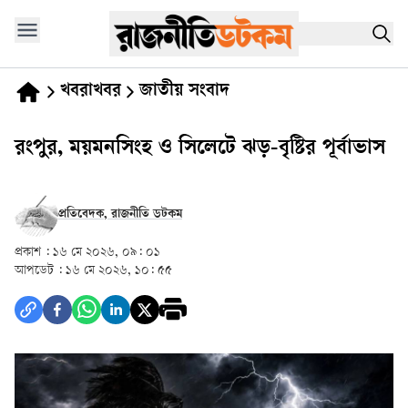
খবরাখবর
জাতীয় সংবাদ
রংপুর, ময়মনসিংহ ও সিলেটে ঝড়-বৃষ্টির পূর্বাভাস
প্রতিবেদক, রাজনীতি ডটকম
প্রকাশ :
১৬ মে ২০২৬, ০৯: ০১
আপডেট :
১৬ মে ২০২৬, ১০: ৫৫